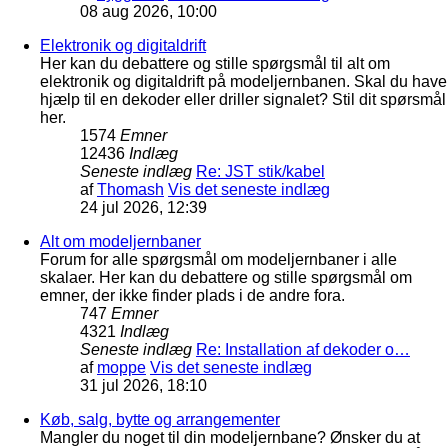
08 aug 2026, 10:00
Elektronik og digitaldrift
Her kan du debattere og stille spørgsmål til alt om
elektronik og digitaldrift på modeljernbanen. Skal du have
hjælp til en dekoder eller driller signalet? Stil dit spørsmål
her.
1574
Emner
12436
Indlæg
Seneste indlæg
Re: JST stik/kabel
af
Thomash
Vis det seneste indlæg
24 jul 2026, 12:39
Alt om modeljernbaner
Forum for alle spørgsmål om modeljernbaner i alle
skalaer. Her kan du debattere og stille spørgsmål om
emner, der ikke finder plads i de andre fora.
747
Emner
4321
Indlæg
Seneste indlæg
Re: Installation af dekoder o…
af
moppe
Vis det seneste indlæg
31 jul 2026, 18:10
Køb, salg, bytte og arrangementer
Mangler du noget til din modeljernbane? Ønsker du at