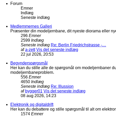
Forum
Emner
Indlæg
Seneste indlæg
Medlemmernes Galleri
Præsenter din modeljernbane, dit nyeste diorama eller nye
296
Emner
2599
Indlæg
Seneste indlæg
Re: Berlin Friedrichstrasse -…
af
a-zett
Vis det seneste indlæg
22 jul 2026, 20:53
Begynderspørgsmål
Her kan du stille alle de spørgsmål om modeljernbaner d
modeljernbaneproblem.
556
Emner
4650
Indlæg
Seneste indlæg
Re: Illussion
af
bygger01
Vis det seneste indlæg
08 aug 2026, 14:23
Elektronik og digitaldrift
Her kan du debattere og stille spørgsmål til alt om elektron
1574
Emner