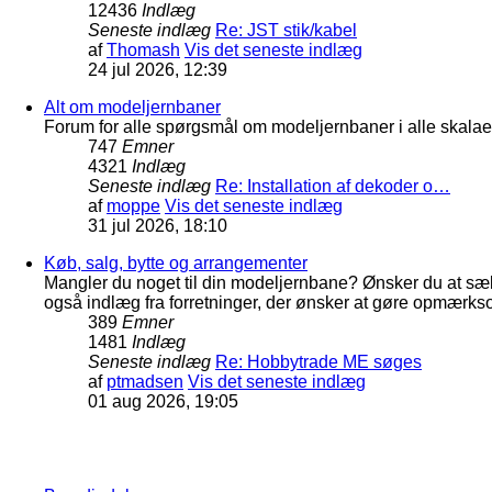
12436
Indlæg
Seneste indlæg
Re: JST stik/kabel
af
Thomash
Vis det seneste indlæg
24 jul 2026, 12:39
Alt om modeljernbaner
Forum for alle spørgsmål om modeljernbaner i alle skalaer
747
Emner
4321
Indlæg
Seneste indlæg
Re: Installation af dekoder o…
af
moppe
Vis det seneste indlæg
31 jul 2026, 18:10
Køb, salg, bytte og arrangementer
Mangler du noget til din modeljernbane? Ønsker du at sæl
også indlæg fra forretninger, der ønsker at gøre opmærkso
389
Emner
1481
Indlæg
Seneste indlæg
Re: Hobbytrade ME søges
af
ptmadsen
Vis det seneste indlæg
01 aug 2026, 19:05