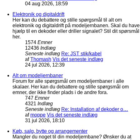
04 aug 2026, 18:59
Elektronik og digitaldrift
Her kan du debattere og stille spørgsmål til alt om
elektronik og digitaldrift på modeljernbanen. Skal du have
hjælp til en dekoder eller driller signalet? Stil dit spørsmål
her.
1574
Emner
12436
Indlæg
Seneste indlæg
Re: JST stik/kabel
af
Thomash
Vis det seneste indlæg
24 jul 2026, 12:39
Alt om modeljernbaner
Forum for alle spørgsmål om modeljernbaner i alle
skalaer. Her kan du debattere og stille spørgsmål om
emner, der ikke finder plads i de andre fora.
747
Emner
4321
Indlæg
Seneste indlæg
Re: Installation af dekoder o…
af
moppe
Vis det seneste indlæg
31 jul 2026, 18:10
Køb, salg, bytte og arrangementer
Mangler du noget til din modeljernbane? Ønsker du at