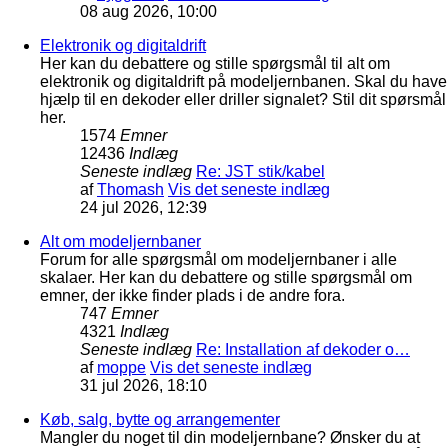
08 aug 2026, 10:00
Elektronik og digitaldrift
Her kan du debattere og stille spørgsmål til alt om
elektronik og digitaldrift på modeljernbanen. Skal du have
hjælp til en dekoder eller driller signalet? Stil dit spørsmål
her.
1574
Emner
12436
Indlæg
Seneste indlæg
Re: JST stik/kabel
af
Thomash
Vis det seneste indlæg
24 jul 2026, 12:39
Alt om modeljernbaner
Forum for alle spørgsmål om modeljernbaner i alle
skalaer. Her kan du debattere og stille spørgsmål om
emner, der ikke finder plads i de andre fora.
747
Emner
4321
Indlæg
Seneste indlæg
Re: Installation af dekoder o…
af
moppe
Vis det seneste indlæg
31 jul 2026, 18:10
Køb, salg, bytte og arrangementer
Mangler du noget til din modeljernbane? Ønsker du at