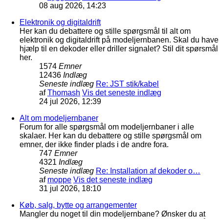
08 aug 2026, 14:23
Elektronik og digitaldrift
Her kan du debattere og stille spørgsmål til alt om
elektronik og digitaldrift på modeljernbanen. Skal du have
hjælp til en dekoder eller driller signalet? Stil dit spørsmål
her.
1574
Emner
12436
Indlæg
Seneste indlæg
Re: JST stik/kabel
af
Thomash
Vis det seneste indlæg
24 jul 2026, 12:39
Alt om modeljernbaner
Forum for alle spørgsmål om modeljernbaner i alle
skalaer. Her kan du debattere og stille spørgsmål om
emner, der ikke finder plads i de andre fora.
747
Emner
4321
Indlæg
Seneste indlæg
Re: Installation af dekoder o…
af
moppe
Vis det seneste indlæg
31 jul 2026, 18:10
Køb, salg, bytte og arrangementer
Mangler du noget til din modeljernbane? Ønsker du at