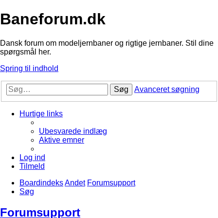
Baneforum.dk
Dansk forum om modeljernbaner og rigtige jernbaner. Stil dine
spørgsmål her.
Spring til indhold
Søg
Avanceret søgning
Hurtige links
Ubesvarede indlæg
Aktive emner
Log ind
Tilmeld
Boardindeks
Andet
Forumsupport
Søg
Forumsupport