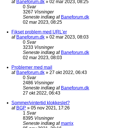
af
Baneforum.dk
»
02 mar 2023, 08:25
0
Svar
3267
Visninger
Seneste indlæg
af
Baneforum.dk
02 mar 2023, 08:25
Fikset problem med URL'er
af
Baneforum.dk
»
02 mar 2023, 08:03
0
Svar
3233
Visninger
Seneste indlæg
af
Baneforum.dk
02 mar 2023, 08:03
Problemer med mail
af
Baneforum.dk
»
27 okt 2022, 06:43
0
Svar
2486
Visninger
Seneste indlæg
af
Baneforum.dk
27 okt 2022, 06:43
Sommer/vintertid klokkeslet?
af
BGP
»
05 nov 2021, 17:26
1
Svar
8395
Visninger
Seneste indlæg
af
marrix