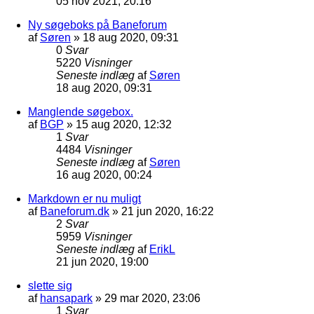
05 nov 2021, 20:16
Ny søgeboks på Baneforum
af
Søren
»
18 aug 2020, 09:31
0
Svar
5220
Visninger
Seneste indlæg
af
Søren
18 aug 2020, 09:31
Manglende søgebox.
af
BGP
»
15 aug 2020, 12:32
1
Svar
4484
Visninger
Seneste indlæg
af
Søren
16 aug 2020, 00:24
Markdown er nu muligt
af
Baneforum.dk
»
21 jun 2020, 16:22
2
Svar
5959
Visninger
Seneste indlæg
af
ErikL
21 jun 2020, 19:00
slette sig
af
hansapark
»
29 mar 2020, 23:06
1
Svar