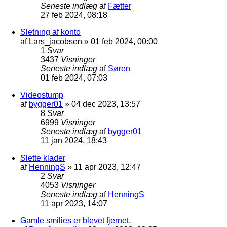
Seneste indlæg
af
Fætter
27 feb 2024, 08:18
Sletning af konto
af
Lars_jacobsen
»
01 feb 2024, 00:00
1
Svar
3437
Visninger
Seneste indlæg
af
Søren
01 feb 2024, 07:03
Videostump
af
bygger01
»
04 dec 2023, 13:57
8
Svar
6999
Visninger
Seneste indlæg
af
bygger01
11 jan 2024, 18:43
Slette klader
af
HenningS
»
11 apr 2023, 12:47
2
Svar
4053
Visninger
Seneste indlæg
af
HenningS
11 apr 2023, 14:07
Gamle smilies er blevet fjernet.