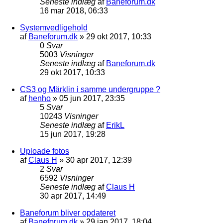
Seneste indlæg
af
Baneforum.dk
16 mar 2018, 06:33
Systemvedligehold
af
Baneforum.dk
»
29 okt 2017, 10:33
0
Svar
5003
Visninger
Seneste indlæg
af
Baneforum.dk
29 okt 2017, 10:33
CS3 og Märklin i samme undergruppe ?
af
henho
»
05 jun 2017, 23:35
5
Svar
10243
Visninger
Seneste indlæg
af
ErikL
15 jun 2017, 19:28
Uploade fotos
af
Claus H
»
30 apr 2017, 12:39
2
Svar
6592
Visninger
Seneste indlæg
af
Claus H
30 apr 2017, 14:49
Baneforum bliver opdateret
af
Baneforum.dk
»
29 jan 2017, 18:04