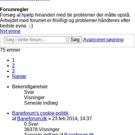
Forumregler
Forsøg at hjælp hinanden med de problemer der måtte opstå.
Arbejdet med forumet er frivilligt og problemer håndteres efter
bedste evne. :-)
Nyt emne
Søg
Avanceret søgning
75 emner
1
2
3
Næste
Bekendtgørelser
Svar
Visninger
Seneste indlæg
Baneforum's cookie-politik
af
Baneforum.dk
»
23 feb 2014, 14:37
0
Svar
36378
Visninger
Seneste indlæg
af
Baneforum.dk