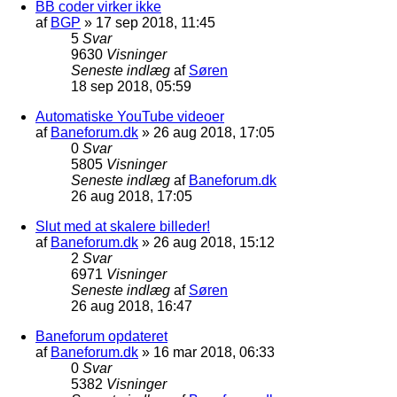
BB coder virker ikke
af
BGP
»
17 sep 2018, 11:45
5
Svar
9630
Visninger
Seneste indlæg
af
Søren
18 sep 2018, 05:59
Automatiske YouTube videoer
af
Baneforum.dk
»
26 aug 2018, 17:05
0
Svar
5805
Visninger
Seneste indlæg
af
Baneforum.dk
26 aug 2018, 17:05
Slut med at skalere billeder!
af
Baneforum.dk
»
26 aug 2018, 15:12
2
Svar
6971
Visninger
Seneste indlæg
af
Søren
26 aug 2018, 16:47
Baneforum opdateret
af
Baneforum.dk
»
16 mar 2018, 06:33
0
Svar
5382
Visninger