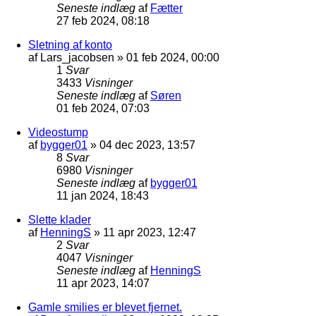
Seneste indlæg
af
Fætter
27 feb 2024, 08:18
Sletning af konto
af
Lars_jacobsen
»
01 feb 2024, 00:00
1
Svar
3433
Visninger
Seneste indlæg
af
Søren
01 feb 2024, 07:03
Videostump
af
bygger01
»
04 dec 2023, 13:57
8
Svar
6980
Visninger
Seneste indlæg
af
bygger01
11 jan 2024, 18:43
Slette klader
af
HenningS
»
11 apr 2023, 12:47
2
Svar
4047
Visninger
Seneste indlæg
af
HenningS
11 apr 2023, 14:07
Gamle smilies er blevet fjernet.