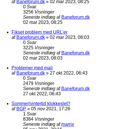
af
Baneforum.dk
»
02 mar 2023, 08:25
0
Svar
3256
Visninger
Seneste indlæg
af
Baneforum.dk
02 mar 2023, 08:25
Fikset problem med URL'er
af
Baneforum.dk
»
02 mar 2023, 08:03
0
Svar
3225
Visninger
Seneste indlæg
af
Baneforum.dk
02 mar 2023, 08:03
Problemer med mail
af
Baneforum.dk
»
27 okt 2022, 06:43
0
Svar
2479
Visninger
Seneste indlæg
af
Baneforum.dk
27 okt 2022, 06:43
Sommer/vintertid klokkeslet?
af
BGP
»
05 nov 2021, 17:26
1
Svar
8384
Visninger
Seneste indlæg
af
marrix