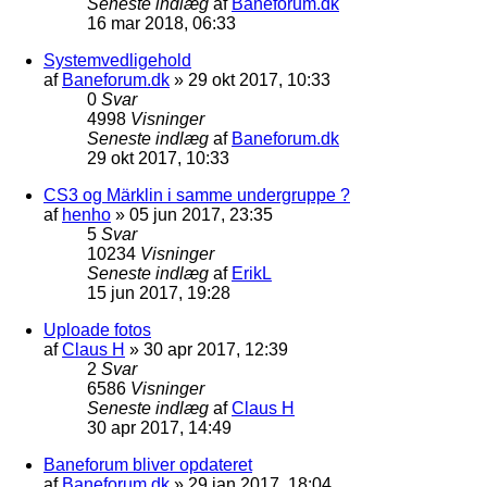
Seneste indlæg
af
Baneforum.dk
16 mar 2018, 06:33
Systemvedligehold
af
Baneforum.dk
»
29 okt 2017, 10:33
0
Svar
4998
Visninger
Seneste indlæg
af
Baneforum.dk
29 okt 2017, 10:33
CS3 og Märklin i samme undergruppe ?
af
henho
»
05 jun 2017, 23:35
5
Svar
10234
Visninger
Seneste indlæg
af
ErikL
15 jun 2017, 19:28
Uploade fotos
af
Claus H
»
30 apr 2017, 12:39
2
Svar
6586
Visninger
Seneste indlæg
af
Claus H
30 apr 2017, 14:49
Baneforum bliver opdateret
af
Baneforum.dk
»
29 jan 2017, 18:04