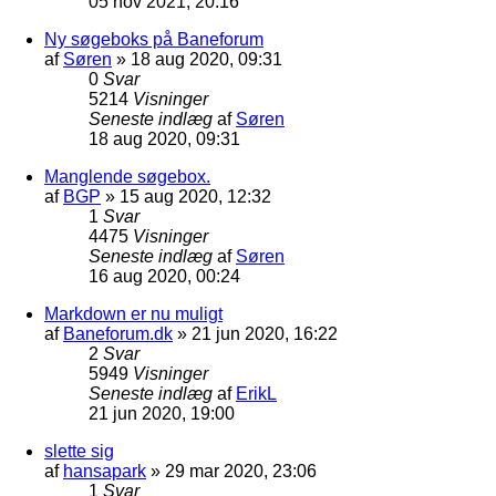
05 nov 2021, 20:16
Ny søgeboks på Baneforum
af
Søren
»
18 aug 2020, 09:31
0
Svar
5214
Visninger
Seneste indlæg
af
Søren
18 aug 2020, 09:31
Manglende søgebox.
af
BGP
»
15 aug 2020, 12:32
1
Svar
4475
Visninger
Seneste indlæg
af
Søren
16 aug 2020, 00:24
Markdown er nu muligt
af
Baneforum.dk
»
21 jun 2020, 16:22
2
Svar
5949
Visninger
Seneste indlæg
af
ErikL
21 jun 2020, 19:00
slette sig
af
hansapark
»
29 mar 2020, 23:06
1
Svar