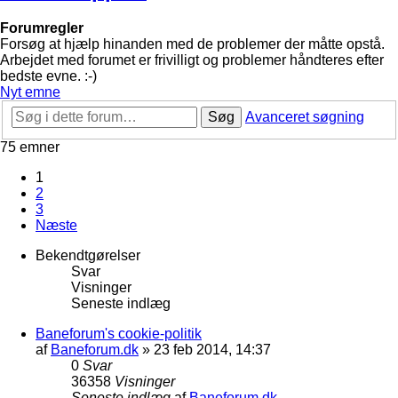
Forumregler
Forsøg at hjælp hinanden med de problemer der måtte opstå.
Arbejdet med forumet er frivilligt og problemer håndteres efter
bedste evne. :-)
Nyt emne
Søg
Avanceret søgning
75 emner
1
2
3
Næste
Bekendtgørelser
Svar
Visninger
Seneste indlæg
Baneforum's cookie-politik
af
Baneforum.dk
»
23 feb 2014, 14:37
0
Svar
36358
Visninger
Seneste indlæg
af
Baneforum.dk