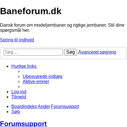
Baneforum.dk
Dansk forum om modeljernbaner og rigtige jernbaner. Stil dine
spørgsmål her.
Spring til indhold
Søg
Avanceret søgning
Hurtige links
Ubesvarede indlæg
Aktive emner
Log ind
Tilmeld
Boardindeks
Andet
Forumsupport
Søg
Forumsupport