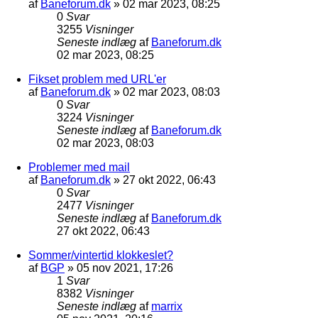
af
Baneforum.dk
»
02 mar 2023, 08:25
0
Svar
3255
Visninger
Seneste indlæg
af
Baneforum.dk
02 mar 2023, 08:25
Fikset problem med URL'er
af
Baneforum.dk
»
02 mar 2023, 08:03
0
Svar
3224
Visninger
Seneste indlæg
af
Baneforum.dk
02 mar 2023, 08:03
Problemer med mail
af
Baneforum.dk
»
27 okt 2022, 06:43
0
Svar
2477
Visninger
Seneste indlæg
af
Baneforum.dk
27 okt 2022, 06:43
Sommer/vintertid klokkeslet?
af
BGP
»
05 nov 2021, 17:26
1
Svar
8382
Visninger
Seneste indlæg
af
marrix