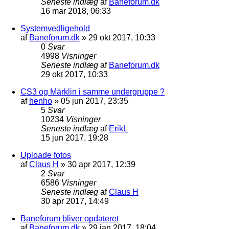
Seneste indlæg
af
Baneforum.dk
16 mar 2018, 06:33
Systemvedligehold
af
Baneforum.dk
»
29 okt 2017, 10:33
0
Svar
4998
Visninger
Seneste indlæg
af
Baneforum.dk
29 okt 2017, 10:33
CS3 og Märklin i samme undergruppe ?
af
henho
»
05 jun 2017, 23:35
5
Svar
10234
Visninger
Seneste indlæg
af
ErikL
15 jun 2017, 19:28
Uploade fotos
af
Claus H
»
30 apr 2017, 12:39
2
Svar
6586
Visninger
Seneste indlæg
af
Claus H
30 apr 2017, 14:49
Baneforum bliver opdateret
af
Baneforum.dk
»
29 jan 2017, 18:04