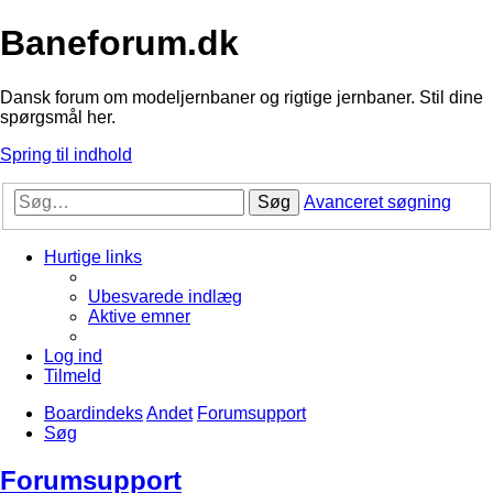
Baneforum.dk
Dansk forum om modeljernbaner og rigtige jernbaner. Stil dine
spørgsmål her.
Spring til indhold
Søg
Avanceret søgning
Hurtige links
Ubesvarede indlæg
Aktive emner
Log ind
Tilmeld
Boardindeks
Andet
Forumsupport
Søg
Forumsupport