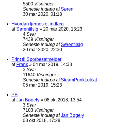
5500
Visninger
Seneste indlæg
af
Søren
30 mar 2020, 01:18
Hvordan fjernes et indlæg
af
Sørentilsig
»
20 mar 2020, 13:23
4
Svar
7439
Visninger
Seneste indlæg
af
Sørentilsig
20 mar 2020, 22:30
Print til Sporbesatmelder
af
Frank
»
04 mar 2019, 14:38
3
Svar
11640
Visninger
Seneste indlæg
af
SteamPunkLolcat
05 mar 2019, 15:23
PB
af
Jan Bøgely
»
08 okt 2018, 13:54
3
Svar
7103
Visninger
Seneste indlæg
af
Jan Bøgely
08 okt 2018, 17:28