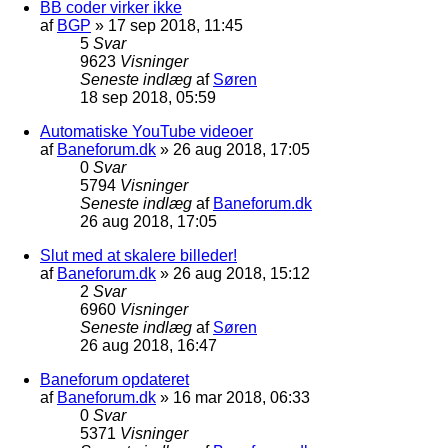
BB coder virker ikke
af
BGP
»
17 sep 2018, 11:45
5
Svar
9623
Visninger
Seneste indlæg
af
Søren
18 sep 2018, 05:59
Automatiske YouTube videoer
af
Baneforum.dk
»
26 aug 2018, 17:05
0
Svar
5794
Visninger
Seneste indlæg
af
Baneforum.dk
26 aug 2018, 17:05
Slut med at skalere billeder!
af
Baneforum.dk
»
26 aug 2018, 15:12
2
Svar
6960
Visninger
Seneste indlæg
af
Søren
26 aug 2018, 16:47
Baneforum opdateret
af
Baneforum.dk
»
16 mar 2018, 06:33
0
Svar
5371
Visninger