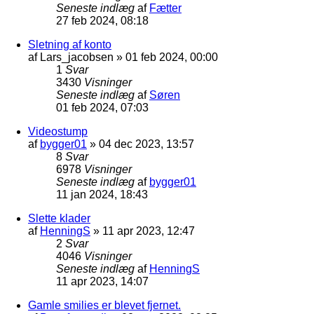
Seneste indlæg
af
Fætter
27 feb 2024, 08:18
Sletning af konto
af
Lars_jacobsen
»
01 feb 2024, 00:00
1
Svar
3430
Visninger
Seneste indlæg
af
Søren
01 feb 2024, 07:03
Videostump
af
bygger01
»
04 dec 2023, 13:57
8
Svar
6978
Visninger
Seneste indlæg
af
bygger01
11 jan 2024, 18:43
Slette klader
af
HenningS
»
11 apr 2023, 12:47
2
Svar
4046
Visninger
Seneste indlæg
af
HenningS
11 apr 2023, 14:07
Gamle smilies er blevet fjernet.