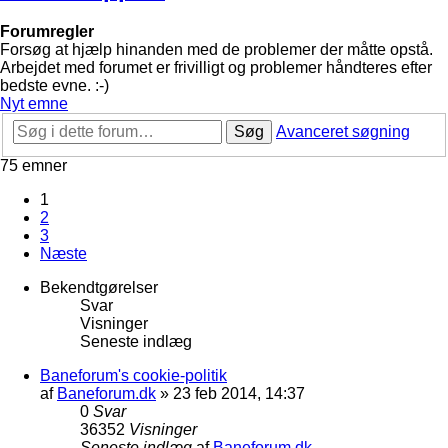
Forumregler
Forsøg at hjælp hinanden med de problemer der måtte opstå.
Arbejdet med forumet er frivilligt og problemer håndteres efter
bedste evne. :-)
Nyt emne
Søg
Avanceret søgning
75 emner
1
2
3
Næste
Bekendtgørelser
Svar
Visninger
Seneste indlæg
Baneforum's cookie-politik
af
Baneforum.dk
»
23 feb 2014, 14:37
0
Svar
36352
Visninger
Seneste indlæg
af
Baneforum.dk