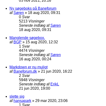
05 nov 2021, 20:16
Ny søgeboks på Baneforum
af
Søren
»
18 aug 2020, 09:31
0
Svar
5213
Visninger
Seneste indlæg
af
Søren
18 aug 2020, 09:31
Manglende søgebox.
af
BGP
»
15 aug 2020, 12:32
1
Svar
4474
Visninger
Seneste indlæg
af
Søren
16 aug 2020, 00:24
Markdown er nu muligt
af
Baneforum.dk
»
21 jun 2020, 16:22
2
Svar
5948
Visninger
Seneste indlæg
af
ErikL
21 jun 2020, 19:00
slette sig
af
hansapark
»
29 mar 2020, 23:06
1
Svar