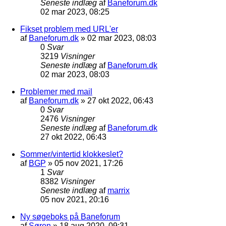
Seneste indlæg
af
Baneforum.dk
02 mar 2023, 08:25
Fikset problem med URL'er
af
Baneforum.dk
»
02 mar 2023, 08:03
0
Svar
3219
Visninger
Seneste indlæg
af
Baneforum.dk
02 mar 2023, 08:03
Problemer med mail
af
Baneforum.dk
»
27 okt 2022, 06:43
0
Svar
2476
Visninger
Seneste indlæg
af
Baneforum.dk
27 okt 2022, 06:43
Sommer/vintertid klokkeslet?
af
BGP
»
05 nov 2021, 17:26
1
Svar
8382
Visninger
Seneste indlæg
af
marrix
05 nov 2021, 20:16
Ny søgeboks på Baneforum
af
Søren
»
18 aug 2020, 09:31