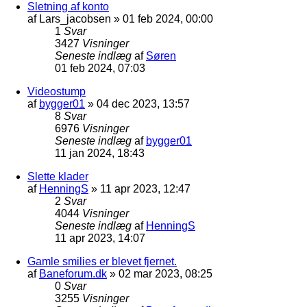
Sletning af konto
af
Lars_jacobsen
»
01 feb 2024, 00:00
1
Svar
3427
Visninger
Seneste indlæg
af
Søren
01 feb 2024, 07:03
Videostump
af
bygger01
»
04 dec 2023, 13:57
8
Svar
6976
Visninger
Seneste indlæg
af
bygger01
11 jan 2024, 18:43
Slette klader
af
HenningS
»
11 apr 2023, 12:47
2
Svar
4044
Visninger
Seneste indlæg
af
HenningS
11 apr 2023, 14:07
Gamle smilies er blevet fjernet.
af
Baneforum.dk
»
02 mar 2023, 08:25
0
Svar
3255
Visninger