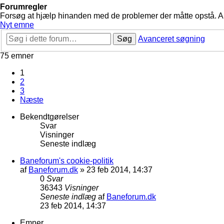
Forumregler
Forsøg at hjælp hinanden med de problemer der måtte opstå. Arbe
Nyt emne
Søg
Avanceret søgning
75 emner
1
2
3
Næste
Bekendtgørelser
Svar
Visninger
Seneste indlæg
Baneforum's cookie-politik
af
Baneforum.dk
»
23 feb 2014, 14:37
0
Svar
36343
Visninger
Seneste indlæg
af
Baneforum.dk
23 feb 2014, 14:37
Emner