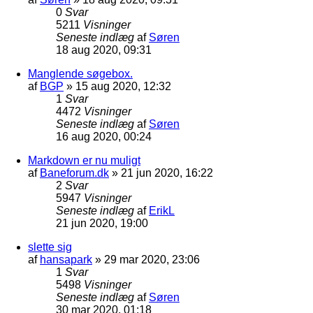
0
Svar
5211
Visninger
Seneste indlæg
af
Søren
18 aug 2020, 09:31
Manglende søgebox.
af
BGP
»
15 aug 2020, 12:32
1
Svar
4472
Visninger
Seneste indlæg
af
Søren
16 aug 2020, 00:24
Markdown er nu muligt
af
Baneforum.dk
»
21 jun 2020, 16:22
2
Svar
5947
Visninger
Seneste indlæg
af
ErikL
21 jun 2020, 19:00
slette sig
af
hansapark
»
29 mar 2020, 23:06
1
Svar
5498
Visninger
Seneste indlæg
af
Søren
30 mar 2020, 01:18