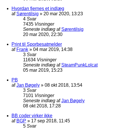
Hvordan fjernes et indlæg
af
Sørentilsig
»
20 mar 2020, 13:23
4
Svar
7435
Visninger
Seneste indlæg
af
Sørentilsig
20 mar 2020, 22:30
Print til Sporbesatmelder
af
Frank
»
04 mar 2019, 14:38
3
Svar
11634
Visninger
Seneste indlæg
af
SteamPunkLolcat
05 mar 2019, 15:23
PB
af
Jan Bøgely
»
08 okt 2018, 13:54
3
Svar
7101
Visninger
Seneste indlæg
af
Jan Bøgely
08 okt 2018, 17:28
BB coder virker ikke
af
BGP
»
17 sep 2018, 11:45
5
Svar