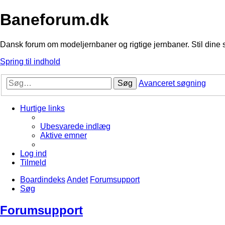
Baneforum.dk
Dansk forum om modeljernbaner og rigtige jernbaner. Stil dine 
Spring til indhold
Søg
Avanceret søgning
Hurtige links
Ubesvarede indlæg
Aktive emner
Log ind
Tilmeld
Boardindeks
Andet
Forumsupport
Søg
Forumsupport