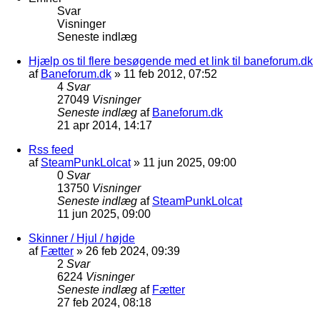
Svar
Visninger
Seneste indlæg
Hjælp os til flere besøgende med et link til baneforum.dk
af
Baneforum.dk
»
11 feb 2012, 07:52
4
Svar
27049
Visninger
Seneste indlæg
af
Baneforum.dk
21 apr 2014, 14:17
Rss feed
af
SteamPunkLolcat
»
11 jun 2025, 09:00
0
Svar
13750
Visninger
Seneste indlæg
af
SteamPunkLolcat
11 jun 2025, 09:00
Skinner / Hjul / højde
af
Fætter
»
26 feb 2024, 09:39
2
Svar
6224
Visninger
Seneste indlæg
af
Fætter
27 feb 2024, 08:18