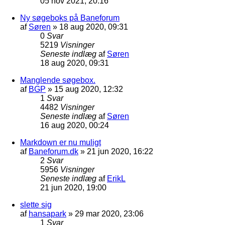
05 nov 2021, 20:16
Ny søgeboks på Baneforum
af
Søren
»
18 aug 2020, 09:31
0
Svar
5219
Visninger
Seneste indlæg
af
Søren
18 aug 2020, 09:31
Manglende søgebox.
af
BGP
»
15 aug 2020, 12:32
1
Svar
4482
Visninger
Seneste indlæg
af
Søren
16 aug 2020, 00:24
Markdown er nu muligt
af
Baneforum.dk
»
21 jun 2020, 16:22
2
Svar
5956
Visninger
Seneste indlæg
af
ErikL
21 jun 2020, 19:00
slette sig
af
hansapark
»
29 mar 2020, 23:06
1
Svar