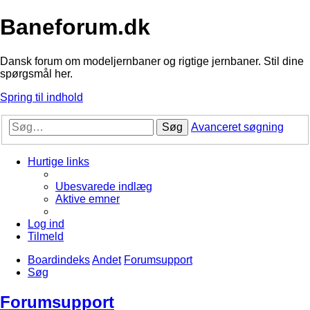
Baneforum.dk
Dansk forum om modeljernbaner og rigtige jernbaner. Stil dine
spørgsmål her.
Spring til indhold
Søg
Avanceret søgning
Hurtige links
Ubesvarede indlæg
Aktive emner
Log ind
Tilmeld
Boardindeks
Andet
Forumsupport
Søg
Forumsupport