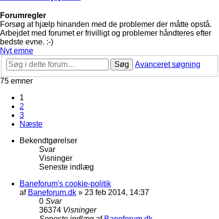
Forumregler
Forsøg at hjælp hinanden med de problemer der måtte opstå.
Arbejdet med forumet er frivilligt og problemer håndteres efter
bedste evne. :-)
Nyt emne
Søg
Avanceret søgning
75 emner
1
2
3
Næste
Bekendtgørelser
Svar
Visninger
Seneste indlæg
Baneforum's cookie-politik
af
Baneforum.dk
»
23 feb 2014, 14:37
0
Svar
36374
Visninger
Seneste indlæg
af
Baneforum.dk