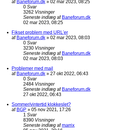
af
Baneforum.dk
»
02 mar 2023, 08:25
0
Svar
3262
Visninger
Seneste indlæg
af
Baneforum.dk
02 mar 2023, 08:25
Fikset problem med URL'er
af
Baneforum.dk
»
02 mar 2023, 08:03
0
Svar
3230
Visninger
Seneste indlæg
af
Baneforum.dk
02 mar 2023, 08:03
Problemer med mail
af
Baneforum.dk
»
27 okt 2022, 06:43
0
Svar
2484
Visninger
Seneste indlæg
af
Baneforum.dk
27 okt 2022, 06:43
Sommer/vintertid klokkeslet?
af
BGP
»
05 nov 2021, 17:26
1
Svar
8390
Visninger
Seneste indlæg
af
marrix