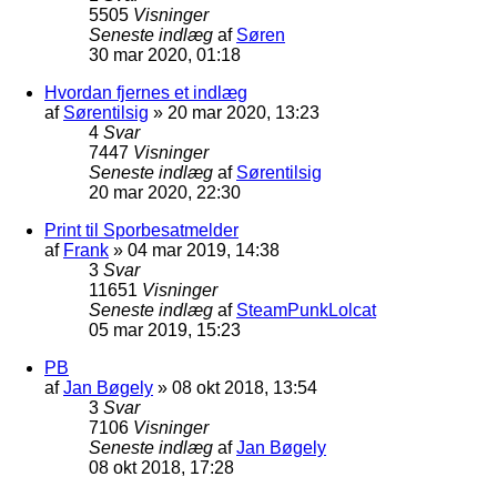
5505
Visninger
Seneste indlæg
af
Søren
30 mar 2020, 01:18
Hvordan fjernes et indlæg
af
Sørentilsig
»
20 mar 2020, 13:23
4
Svar
7447
Visninger
Seneste indlæg
af
Sørentilsig
20 mar 2020, 22:30
Print til Sporbesatmelder
af
Frank
»
04 mar 2019, 14:38
3
Svar
11651
Visninger
Seneste indlæg
af
SteamPunkLolcat
05 mar 2019, 15:23
PB
af
Jan Bøgely
»
08 okt 2018, 13:54
3
Svar
7106
Visninger
Seneste indlæg
af
Jan Bøgely
08 okt 2018, 17:28