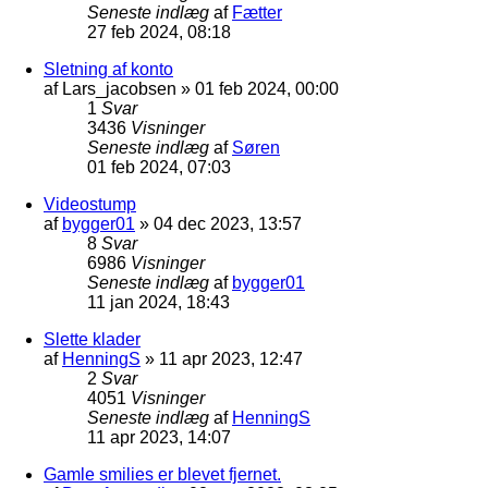
Seneste indlæg
af
Fætter
27 feb 2024, 08:18
Sletning af konto
af
Lars_jacobsen
»
01 feb 2024, 00:00
1
Svar
3436
Visninger
Seneste indlæg
af
Søren
01 feb 2024, 07:03
Videostump
af
bygger01
»
04 dec 2023, 13:57
8
Svar
6986
Visninger
Seneste indlæg
af
bygger01
11 jan 2024, 18:43
Slette klader
af
HenningS
»
11 apr 2023, 12:47
2
Svar
4051
Visninger
Seneste indlæg
af
HenningS
11 apr 2023, 14:07
Gamle smilies er blevet fjernet.