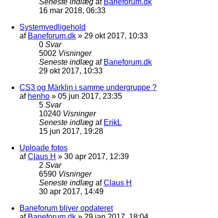
Seneste indlæg
af
Baneforum.dk
16 mar 2018, 06:33
Systemvedligehold
af
Baneforum.dk
»
29 okt 2017, 10:33
0
Svar
5002
Visninger
Seneste indlæg
af
Baneforum.dk
29 okt 2017, 10:33
CS3 og Märklin i samme undergruppe ?
af
henho
»
05 jun 2017, 23:35
5
Svar
10240
Visninger
Seneste indlæg
af
ErikL
15 jun 2017, 19:28
Uploade fotos
af
Claus H
»
30 apr 2017, 12:39
2
Svar
6590
Visninger
Seneste indlæg
af
Claus H
30 apr 2017, 14:49
Baneforum bliver opdateret
af
Baneforum.dk
»
29 jan 2017, 18:04