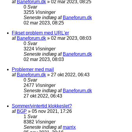
af
Baneforum.dk
»
02 mar 2023, 08:25
0
Svar
3255
Visninger
Seneste indlæg
af
Baneforum.dk
02 mar 2023, 08:25
Fikset problem med URL'er
af
Baneforum.dk
»
02 mar 2023, 08:03
0
Svar
3224
Visninger
Seneste indlæg
af
Baneforum.dk
02 mar 2023, 08:03
Problemer med mail
af
Baneforum.dk
»
27 okt 2022, 06:43
0
Svar
2477
Visninger
Seneste indlæg
af
Baneforum.dk
27 okt 2022, 06:43
Sommer/vintertid klokkeslet?
af
BGP
»
05 nov 2021, 17:26
1
Svar
8382
Visninger
Seneste indlæg
af
marrix