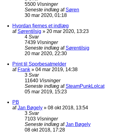
5500
Visninger
Seneste indlæg
af
Søren
30 mar 2020, 01:18
Hvordan fjernes et indlæg
af
Sørentilsig
»
20 mar 2020, 13:23
4
Svar
7439
Visninger
Seneste indlæg
af
Sørentilsig
20 mar 2020, 22:30
Print til Sporbesatmelder
af
Frank
»
04 mar 2019, 14:38
3
Svar
11640
Visninger
Seneste indlæg
af
SteamPunkLolcat
05 mar 2019, 15:23
PB
af
Jan Bøgely
»
08 okt 2018, 13:54
3
Svar
7103
Visninger
Seneste indlæg
af
Jan Bøgely
08 okt 2018, 17:28