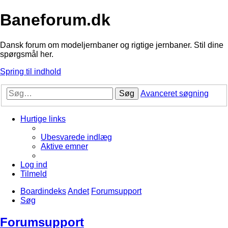
Baneforum.dk
Dansk forum om modeljernbaner og rigtige jernbaner. Stil dine
spørgsmål her.
Spring til indhold
Søg
Avanceret søgning
Hurtige links
Ubesvarede indlæg
Aktive emner
Log ind
Tilmeld
Boardindeks
Andet
Forumsupport
Søg
Forumsupport