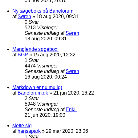
05 nov 2021, 20:16
Ny søgeboks på Baneforum
af
Søren
»
18 aug 2020, 09:31
0
Svar
5213
Visninger
Seneste indlæg
af
Søren
18 aug 2020, 09:31
Manglende søgebox.
af
BGP
»
15 aug 2020, 12:32
1
Svar
4474
Visninger
Seneste indlæg
af
Søren
16 aug 2020, 00:24
Markdown er nu muligt
af
Baneforum.dk
»
21 jun 2020, 16:22
2
Svar
5948
Visninger
Seneste indlæg
af
ErikL
21 jun 2020, 19:00
slette sig
af
hansapark
»
29 mar 2020, 23:06
1
Svar