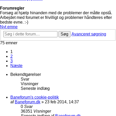
Forumregler
Forsøg at hjælp hinanden med de problemer der måtte opstå.
Arbejdet med forumet er frivilligt og problemer håndteres efter
bedste evne. :-)
Nyt emne
Søg
Avanceret søgning
75 emner
1
2
3
Næste
Bekendtgørelser
Svar
Visninger
Seneste indlæg
Baneforum's cookie-politik
af
Baneforum.dk
»
23 feb 2014, 14:37
0
Svar
36351
Visninger
Seneste indlæg
af
Baneforum.dk