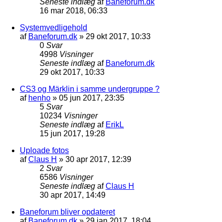
Seneste indlæg
af
Baneforum.dk
16 mar 2018, 06:33
Systemvedligehold
af
Baneforum.dk
»
29 okt 2017, 10:33
0
Svar
4998
Visninger
Seneste indlæg
af
Baneforum.dk
29 okt 2017, 10:33
CS3 og Märklin i samme undergruppe ?
af
henho
»
05 jun 2017, 23:35
5
Svar
10234
Visninger
Seneste indlæg
af
ErikL
15 jun 2017, 19:28
Uploade fotos
af
Claus H
»
30 apr 2017, 12:39
2
Svar
6586
Visninger
Seneste indlæg
af
Claus H
30 apr 2017, 14:49
Baneforum bliver opdateret
af
Baneforum.dk
»
29 jan 2017, 18:04