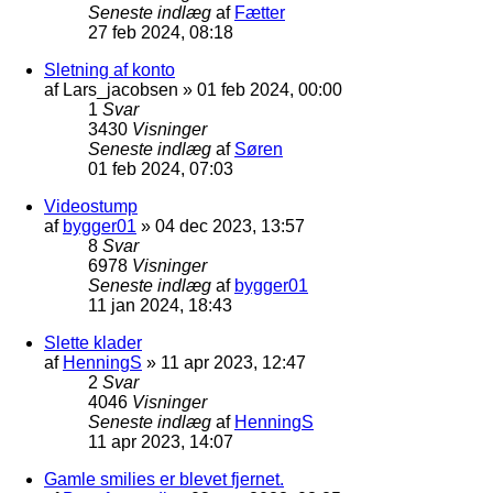
Seneste indlæg
af
Fætter
27 feb 2024, 08:18
Sletning af konto
af
Lars_jacobsen
»
01 feb 2024, 00:00
1
Svar
3430
Visninger
Seneste indlæg
af
Søren
01 feb 2024, 07:03
Videostump
af
bygger01
»
04 dec 2023, 13:57
8
Svar
6978
Visninger
Seneste indlæg
af
bygger01
11 jan 2024, 18:43
Slette klader
af
HenningS
»
11 apr 2023, 12:47
2
Svar
4046
Visninger
Seneste indlæg
af
HenningS
11 apr 2023, 14:07
Gamle smilies er blevet fjernet.