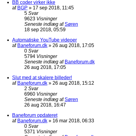
BB coder virker ikke
af
BGP
»
17 sep 2018, 11:45
5
Svar
9623
Visninger
Seneste indlæg
af
Søren
18 sep 2018, 05:59
Automatiske YouTube videoer
af
Baneforum.dk
»
26 aug 2018, 17:05
0
Svar
5794
Visninger
Seneste indlæg
af
Baneforum.dk
26 aug 2018, 17:05
Slut med at skalere billeder!
af
Baneforum.dk
»
26 aug 2018, 15:12
2
Svar
6960
Visninger
Seneste indlæg
af
Søren
26 aug 2018, 16:47
Baneforum opdateret
af
Baneforum.dk
»
16 mar 2018, 06:33
0
Svar
5371
Visninger