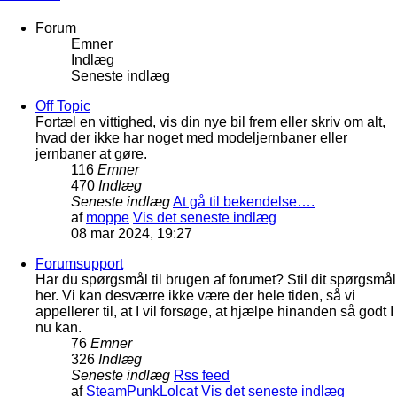
Forum
Emner
Indlæg
Seneste indlæg
Off Topic
Fortæl en vittighed, vis din nye bil frem eller skriv om alt,
hvad der ikke har noget med modeljernbaner eller
jernbaner at gøre.
116
Emner
470
Indlæg
Seneste indlæg
At gå til bekendelse….
af
moppe
Vis det seneste indlæg
08 mar 2024, 19:27
Forumsupport
Har du spørgsmål til brugen af forumet? Stil dit spørgsmål
her. Vi kan desværre ikke være der hele tiden, så vi
appellerer til, at I vil forsøge, at hjælpe hinanden så godt I
nu kan.
76
Emner
326
Indlæg
Seneste indlæg
Rss feed
af
SteamPunkLolcat
Vis det seneste indlæg