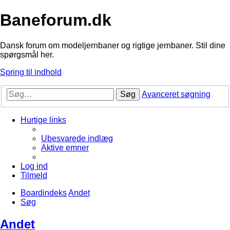
Baneforum.dk
Dansk forum om modeljernbaner og rigtige jernbaner. Stil dine
spørgsmål her.
Spring til indhold
Søg
Avanceret søgning
Hurtige links
Ubesvarede indlæg
Aktive emner
Log ind
Tilmeld
Boardindeks
Andet
Søg
Andet