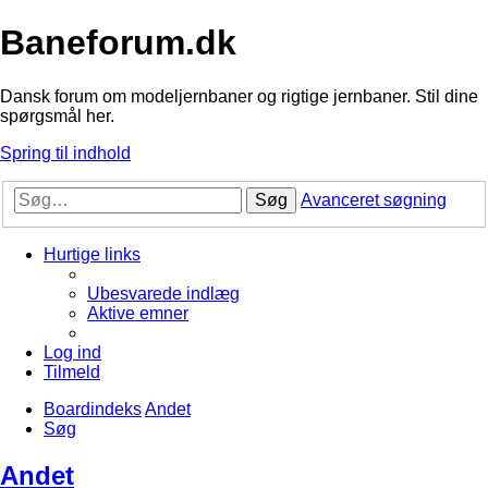
Baneforum.dk
Dansk forum om modeljernbaner og rigtige jernbaner. Stil dine
spørgsmål her.
Spring til indhold
Søg
Avanceret søgning
Hurtige links
Ubesvarede indlæg
Aktive emner
Log ind
Tilmeld
Boardindeks
Andet
Søg
Andet