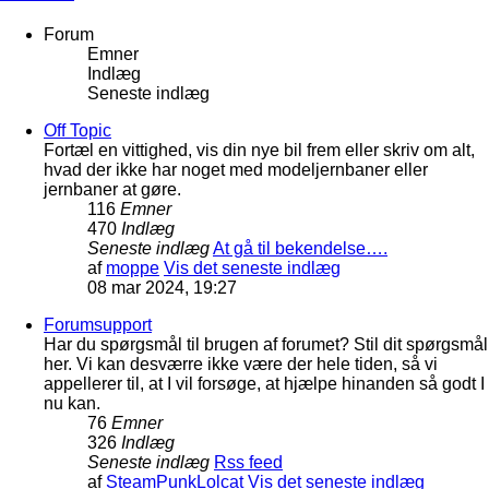
Forum
Emner
Indlæg
Seneste indlæg
Off Topic
Fortæl en vittighed, vis din nye bil frem eller skriv om alt,
hvad der ikke har noget med modeljernbaner eller
jernbaner at gøre.
116
Emner
470
Indlæg
Seneste indlæg
At gå til bekendelse….
af
moppe
Vis det seneste indlæg
08 mar 2024, 19:27
Forumsupport
Har du spørgsmål til brugen af forumet? Stil dit spørgsmål
her. Vi kan desværre ikke være der hele tiden, så vi
appellerer til, at I vil forsøge, at hjælpe hinanden så godt I
nu kan.
76
Emner
326
Indlæg
Seneste indlæg
Rss feed
af
SteamPunkLolcat
Vis det seneste indlæg