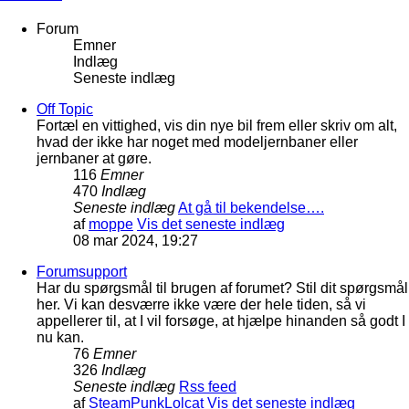
Forum
Emner
Indlæg
Seneste indlæg
Off Topic
Fortæl en vittighed, vis din nye bil frem eller skriv om alt,
hvad der ikke har noget med modeljernbaner eller
jernbaner at gøre.
116
Emner
470
Indlæg
Seneste indlæg
At gå til bekendelse….
af
moppe
Vis det seneste indlæg
08 mar 2024, 19:27
Forumsupport
Har du spørgsmål til brugen af forumet? Stil dit spørgsmål
her. Vi kan desværre ikke være der hele tiden, så vi
appellerer til, at I vil forsøge, at hjælpe hinanden så godt I
nu kan.
76
Emner
326
Indlæg
Seneste indlæg
Rss feed
af
SteamPunkLolcat
Vis det seneste indlæg