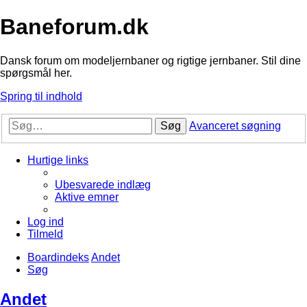
Baneforum.dk
Dansk forum om modeljernbaner og rigtige jernbaner. Stil dine
spørgsmål her.
Spring til indhold
Søg
Avanceret søgning
Hurtige links
Ubesvarede indlæg
Aktive emner
Log ind
Tilmeld
Boardindeks
Andet
Søg
Andet