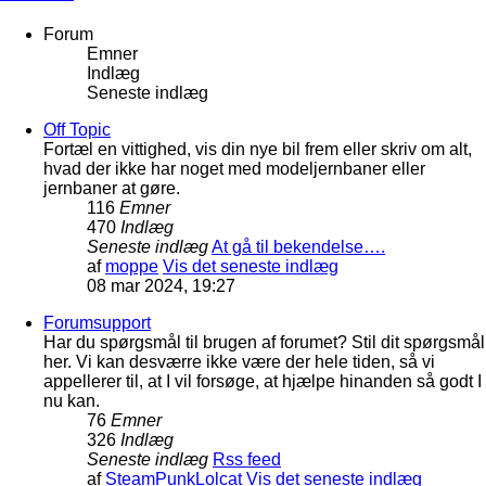
Forum
Emner
Indlæg
Seneste indlæg
Off Topic
Fortæl en vittighed, vis din nye bil frem eller skriv om alt,
hvad der ikke har noget med modeljernbaner eller
jernbaner at gøre.
116
Emner
470
Indlæg
Seneste indlæg
At gå til bekendelse….
af
moppe
Vis det seneste indlæg
08 mar 2024, 19:27
Forumsupport
Har du spørgsmål til brugen af forumet? Stil dit spørgsmål
her. Vi kan desværre ikke være der hele tiden, så vi
appellerer til, at I vil forsøge, at hjælpe hinanden så godt I
nu kan.
76
Emner
326
Indlæg
Seneste indlæg
Rss feed
af
SteamPunkLolcat
Vis det seneste indlæg