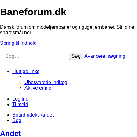
Baneforum.dk
Dansk forum om modeljernbaner og rigtige jernbaner. Stil dine
spørgsmål her.
Spring til indhold
Søg
Avanceret søgning
Hurtige links
Ubesvarede indlæg
Aktive emner
Log ind
Tilmeld
Boardindeks
Andet
Søg
Andet