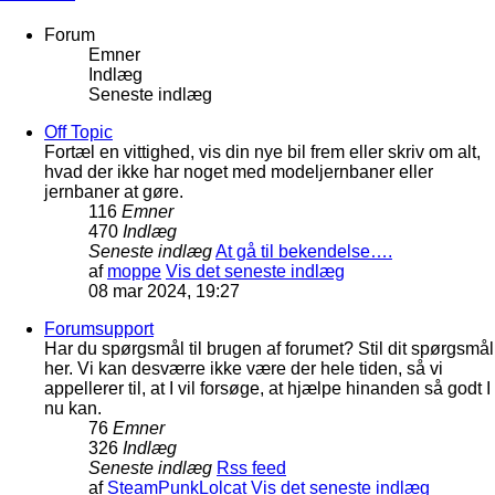
Forum
Emner
Indlæg
Seneste indlæg
Off Topic
Fortæl en vittighed, vis din nye bil frem eller skriv om alt,
hvad der ikke har noget med modeljernbaner eller
jernbaner at gøre.
116
Emner
470
Indlæg
Seneste indlæg
At gå til bekendelse….
af
moppe
Vis det seneste indlæg
08 mar 2024, 19:27
Forumsupport
Har du spørgsmål til brugen af forumet? Stil dit spørgsmål
her. Vi kan desværre ikke være der hele tiden, så vi
appellerer til, at I vil forsøge, at hjælpe hinanden så godt I
nu kan.
76
Emner
326
Indlæg
Seneste indlæg
Rss feed
af
SteamPunkLolcat
Vis det seneste indlæg