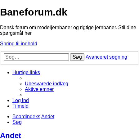
Baneforum.dk
Dansk forum om modeljernbaner og rigtige jernbaner. Stil dine
spørgsmål her.
Spring til indhold
Søg
Avanceret søgning
Hurtige links
Ubesvarede indlæg
Aktive emner
Log ind
Tilmeld
Boardindeks
Andet
Søg
Andet