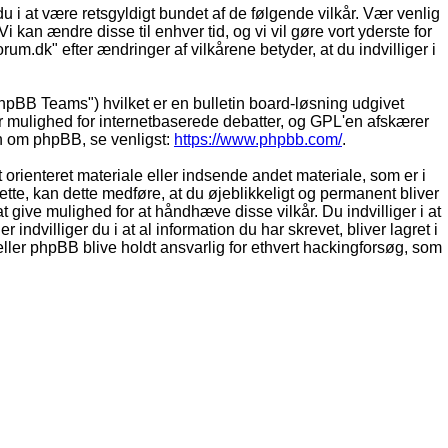
du i at være retsgyldigt bundet af de følgende vilkår. Vær venlig
Vi kan ændre disse til enhver tid, og vi vil gøre vort yderste for
rum.dk" efter ændringer af vilkårene betyder, at du indvilliger i
pBB Teams") hvilket er en bulletin board-løsning udgivet
r mulighed for internetbaserede debatter, og GPL'en afskærer
ion om phpBB, se venligst:
https://www.phpbb.com/
.
 orienteret materiale eller indsende andet materiale, som er i
dette, kan dette medføre, at du øjeblikkeligt og permanent bliver
 give mulighed for at håndhæve disse vilkår. Du indvilliger i at
 indvilliger du i at al information du har skrevet, bliver lagret i
ller phpBB blive holdt ansvarlig for ethvert hackingforsøg, som