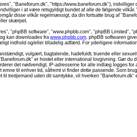
vores", "Baneforum.dk", "https://www.baneforum.dk"), indvilliger 
dvilliger i at være retsgyldigt bundet af alle de følgende vilkår. 
nnemgår disse vilkår regelmæssigt, da din fortsatte brug af "Banefo
eller skærpet.
eres", "phpBB software", "www.phpbb.com", "phpBB Limited", "ph
) og kan downloades fra
www.phpbb.com
. phpBB softwaren give
adeligt indhold og/eller tilladelig adfærd. For yderligere informat
nstændigt, vulgært, bagtalende, hadefuldt, truende eller sexuelt
 "Baneforum.dk" er hostet eller international lovgivning. Gør du 
derer det nødvendigt. IP-adresserne for alle indlæg logges for at
rt emne til enhver tid, såfremt vi finder dette passende. Som bruger
t til tredjemand uden dit samtykke, vil hverken "Baneforum.dk" e