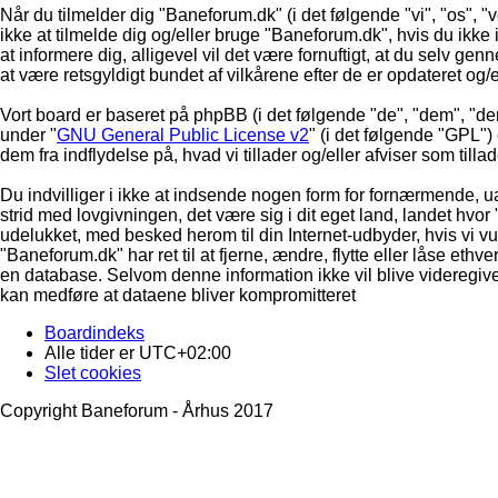
Når du tilmelder dig "Baneforum.dk" (i det følgende "vi", "os", "
ikke at tilmelde dig og/eller bruge "Baneforum.dk", hvis du ikke in
at informere dig, alligevel vil det være fornuftigt, at du selv ge
at være retsgyldigt bundet af vilkårene efter de er opdateret og/
Vort board er baseret på phpBB (i det følgende "de", "dem", "d
under "
GNU General Public License v2
" (i det følgende "GPL"
dem fra indflydelse på, hvad vi tillader og/eller afviser som till
Du indvilliger i ikke at indsende nogen form for fornærmende, ua
strid med lovgivningen, det være sig i dit eget land, landet hvor
udelukket, med besked herom til din Internet-udbyder, hvis vi vur
"Baneforum.dk" har ret til at fjerne, ændre, flytte eller låse ethve
en database. Selvom denne information ikke vil blive videregive
kan medføre at dataene bliver kompromitteret
Boardindeks
Alle tider er
UTC+02:00
Slet cookies
Copyright Baneforum - Århus 2017