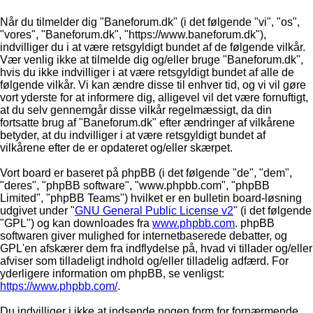
Når du tilmelder dig "Baneforum.dk" (i det følgende "vi", "os",
"vores", "Baneforum.dk", "https://www.baneforum.dk"),
indvilliger du i at være retsgyldigt bundet af de følgende vilkår.
Vær venlig ikke at tilmelde dig og/eller bruge "Baneforum.dk",
hvis du ikke indvilliger i at være retsgyldigt bundet af alle de
følgende vilkår. Vi kan ændre disse til enhver tid, og vi vil gøre
vort yderste for at informere dig, alligevel vil det være fornuftigt,
at du selv gennemgår disse vilkår regelmæssigt, da din
fortsatte brug af "Baneforum.dk" efter ændringer af vilkårene
betyder, at du indvilliger i at være retsgyldigt bundet af
vilkårene efter de er opdateret og/eller skærpet.
Vort board er baseret på phpBB (i det følgende "de", "dem",
"deres", "phpBB software", "www.phpbb.com", "phpBB
Limited", "phpBB Teams") hvilket er en bulletin board-løsning
udgivet under "
GNU General Public License v2
" (i det følgende
"GPL") og kan downloades fra
www.phpbb.com
. phpBB
softwaren giver mulighed for internetbaserede debatter, og
GPL'en afskærer dem fra indflydelse på, hvad vi tillader og/eller
afviser som tilladeligt indhold og/eller tilladelig adfærd. For
yderligere information om phpBB, se venligst:
https://www.phpbb.com/
.
Du indvilliger i ikke at indsende nogen form for fornærmende,