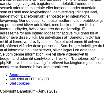
uanstændigt, vulgært, bagtalende, hadefuldt, truende eller
sexuelt orienteret materiale eller indsende andet materiale,
som er i strid med lovgivningen, det være sig i dit eget land,
landet hvor "Baneforum.dk" er hostet eller international
lovgivning. Gør du dette, kan dette medføre, at du øjeblikkeligt
og permanent bliver udelukket, med besked herom til din
Internet-udbyder, hvis vi vurderer det nødvendigt. IP-
adresserne for alle indlæg logges for at give mulighed for at
håndhæve disse vilkår. Du indvilliger i at "Baneforum.dk" har
ret til at fjerne, ændre, flytte eller låse ethvert emne til enhver
tid, såfremt vi finder dette passende. Som bruger indvilliger du i
at al information du har skrevet, bliver lagret i en database.
Selvom denne information ikke vil blive videregivet til
tredjemand uden dit samtykke, vil hverken "Baneforum.dk" eller
phpBB blive holdt ansvarlig for ethvert hackingforsøg, som kan
medføre at dataene bliver kompromitteret
Boardindeks
Alle tider er
UTC+02:00
Slet cookies
Copyright Baneforum - Århus 2017