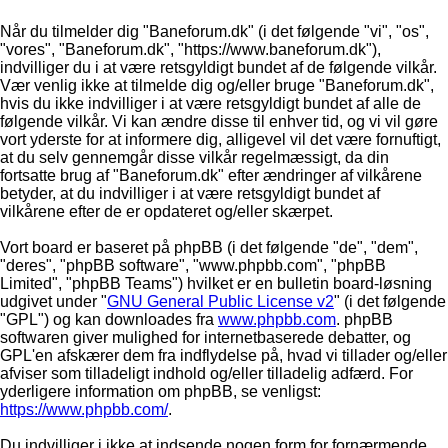
Når du tilmelder dig "Baneforum.dk" (i det følgende "vi", "os",
"vores", "Baneforum.dk", "https://www.baneforum.dk"),
indvilliger du i at være retsgyldigt bundet af de følgende vilkår.
Vær venlig ikke at tilmelde dig og/eller bruge "Baneforum.dk",
hvis du ikke indvilliger i at være retsgyldigt bundet af alle de
følgende vilkår. Vi kan ændre disse til enhver tid, og vi vil gøre
vort yderste for at informere dig, alligevel vil det være fornuftigt,
at du selv gennemgår disse vilkår regelmæssigt, da din
fortsatte brug af "Baneforum.dk" efter ændringer af vilkårene
betyder, at du indvilliger i at være retsgyldigt bundet af
vilkårene efter de er opdateret og/eller skærpet.
Vort board er baseret på phpBB (i det følgende "de", "dem",
"deres", "phpBB software", "www.phpbb.com", "phpBB
Limited", "phpBB Teams") hvilket er en bulletin board-løsning
udgivet under "
GNU General Public License v2
" (i det følgende
"GPL") og kan downloades fra
www.phpbb.com
. phpBB
softwaren giver mulighed for internetbaserede debatter, og
GPL'en afskærer dem fra indflydelse på, hvad vi tillader og/eller
afviser som tilladeligt indhold og/eller tilladelig adfærd. For
yderligere information om phpBB, se venligst:
https://www.phpbb.com/
.
Du indvilliger i ikke at indsende nogen form for fornærmende,