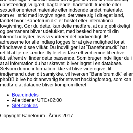
uanstændigt, vulgært, bagtalende, hadefuldt, truende eller
sexuelt orienteret materiale eller indsende andet materiale,
som er i strid med lovgivningen, det være sig i dit eget land,
landet hvor "Baneforum.dk" er hostet eller international
lovgivning. Gør du dette, kan dette medføre, at du øjeblikkeligt
og permanent bliver udelukket, med besked herom til din
Internet-udbyder, hvis vi vurderer det nødvendigt. IP-
adresserne for alle indlæg logges for at give mulighed for at
håndhæve disse vilkår. Du indvilliger i at "Baneforum.dk" har
ret til at fjerne, ændre, flytte eller låse ethvert emne til enhver
tid, såfremt vi finder dette passende. Som bruger indvilliger du i
at al information du har skrevet, bliver lagret i en database.
Selvom denne information ikke vil blive videregivet til
tredjemand uden dit samtykke, vil hverken "Baneforum.dk" eller
phpBB blive holdt ansvarlig for ethvert hackingforsøg, som kan
medføre at dataene bliver kompromitteret
Boardindeks
Alle tider er
UTC+02:00
Slet cookies
Copyright Baneforum - Århus 2017