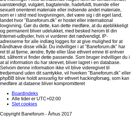
uanstændigt, vulgært, bagtalende, hadefuldt, truende eller
sexuelt orienteret materiale eller indsende andet materiale,
som er i strid med lovgivningen, det være sig i dit eget land,
landet hvor "Baneforum.dk" er hostet eller international
lovgivning. Gør du dette, kan dette medføre, at du øjeblikkeligt
og permanent bliver udelukket, med besked herom til din
Internet-udbyder, hvis vi vurderer det nødvendigt. IP-
adresserne for alle indlæg logges for at give mulighed for at
håndhæve disse vilkår. Du indvilliger i at "Baneforum.dk" har
ret til at fjerne, ændre, flytte eller låse ethvert emne til enhver
tid, såfremt vi finder dette passende. Som bruger indvilliger du i
at al information du har skrevet, bliver lagret i en database.
Selvom denne information ikke vil blive videregivet til
tredjemand uden dit samtykke, vil hverken "Baneforum.dk" eller
phpBB blive holdt ansvarlig for ethvert hackingforsøg, som kan
medføre at dataene bliver kompromitteret
Boardindeks
Alle tider er
UTC+02:00
Slet cookies
Copyright Baneforum - Århus 2017