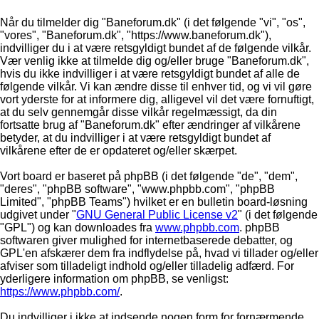
Når du tilmelder dig "Baneforum.dk" (i det følgende "vi", "os",
"vores", "Baneforum.dk", "https://www.baneforum.dk"),
indvilliger du i at være retsgyldigt bundet af de følgende vilkår.
Vær venlig ikke at tilmelde dig og/eller bruge "Baneforum.dk",
hvis du ikke indvilliger i at være retsgyldigt bundet af alle de
følgende vilkår. Vi kan ændre disse til enhver tid, og vi vil gøre
vort yderste for at informere dig, alligevel vil det være fornuftigt,
at du selv gennemgår disse vilkår regelmæssigt, da din
fortsatte brug af "Baneforum.dk" efter ændringer af vilkårene
betyder, at du indvilliger i at være retsgyldigt bundet af
vilkårene efter de er opdateret og/eller skærpet.
Vort board er baseret på phpBB (i det følgende "de", "dem",
"deres", "phpBB software", "www.phpbb.com", "phpBB
Limited", "phpBB Teams") hvilket er en bulletin board-løsning
udgivet under "
GNU General Public License v2
" (i det følgende
"GPL") og kan downloades fra
www.phpbb.com
. phpBB
softwaren giver mulighed for internetbaserede debatter, og
GPL'en afskærer dem fra indflydelse på, hvad vi tillader og/eller
afviser som tilladeligt indhold og/eller tilladelig adfærd. For
yderligere information om phpBB, se venligst:
https://www.phpbb.com/
.
Du indvilliger i ikke at indsende nogen form for fornærmende,