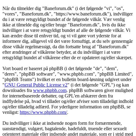
Når du tilmelder dig "Baneforum.dk" (i det følgende "vi", "os",
"vores", "Baneforum.dk", "https://www.baneforum.dk"), indvilliger
du i at være retsgyldigt bundet af de følgende vilkår. Vær venlig
ikke at tilmelde dig og/eller bruge "Baneforum.dk", hvis du ikke
indvilliger i at være retsgyldigt bundet af alle de følgende vilkår. Vi
kan ændre disse til enhver tid, og vi vil gøre vort yderste for at
informere dig, alligevel vil det være fornuftigt, at du selv gennemgår
disse vilkår regelmæssigt, da din fortsatte brug af "Baneforum.dk"
efter ændringer af vilkårene betyder, at du indvilliger i at være
retsgyldigt bundet af vilkårene efter de er opdateret og/eller skærpet.
Vort board er baseret på phpBB (i det følgende "de", "dem",
"deres", "phpBB software", "www.phpbb.com", "phpBB Limited",
"phpBB Teams") hvilket er en bulletin board-løsning udgivet under
"
GNU General Public License v2
" (i det følgende "GPL") og kan
downloades fra
www.phpbb.com
. phpBB softwaren giver mulighed
for internetbaserede debatter, og GPL'en afskærer dem fra
indflydelse på, hvad vi tillader og/eller afviser som tilladeligt indhold
og/eller tilladelig adfærd. For yderligere information om phpBB, se
venligst:
https://www.phpbb.com/
.
Du indvilliger i ikke at indsende nogen form for fornærmende,
uanstændigt, vulgært, bagtalende, hadefuldt, truende eller sexuelt
orienteret materiale eller indsende andet materiale, som er i strid med