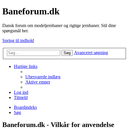
Baneforum.dk
Dansk forum om modeljernbaner og rigtige jernbaner. Stil dine
spørgsmål her.
Spring til indhold
Avanceret søgning
Søg
Hurtige links
Ubesvarede indlæg
Aktive emner
Log ind
Tilmeld
Boardindeks
Søg
Baneforum.dk - Vilkår for anvendelse