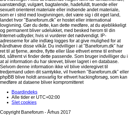
uanstændigt, vulgært, bagtalende, hadefuldt, truende eller
sexuelt orienteret materiale eller indsende andet materiale,
som er i strid med lovgivningen, det være sig i dit eget land,
landet hvor "Baneforum.dk" er hostet eller international
lovgivning. Gør du dette, kan dette medføre, at du øjeblikkeligt
og permanent bliver udelukket, med besked herom til din
Internet-udbyder, hvis vi vurderer det nødvendigt. IP-
adresserne for alle indlæg logges for at give mulighed for at
håndhæve disse vilkår. Du indvilliger i at "Baneforum.dk" har
ret til at fjerne, ændre, flytte eller låse ethvert emne til enhver
tid, såfremt vi finder dette passende. Som bruger indvilliger du i
at al information du har skrevet, bliver lagret i en database.
Selvom denne information ikke vil blive videregivet til
tredjemand uden dit samtykke, vil hverken "Baneforum.dk" eller
phpBB blive holdt ansvarlig for ethvert hackingforsøg, som kan
medføre at dataene bliver kompromitteret
Boardindeks
Alle tider er
UTC+02:00
Slet cookies
Copyright Baneforum - Århus 2017