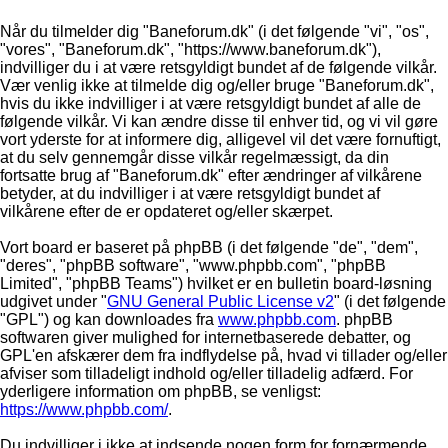
Når du tilmelder dig "Baneforum.dk" (i det følgende "vi", "os",
"vores", "Baneforum.dk", "https://www.baneforum.dk"),
indvilliger du i at være retsgyldigt bundet af de følgende vilkår.
Vær venlig ikke at tilmelde dig og/eller bruge "Baneforum.dk",
hvis du ikke indvilliger i at være retsgyldigt bundet af alle de
følgende vilkår. Vi kan ændre disse til enhver tid, og vi vil gøre
vort yderste for at informere dig, alligevel vil det være fornuftigt,
at du selv gennemgår disse vilkår regelmæssigt, da din
fortsatte brug af "Baneforum.dk" efter ændringer af vilkårene
betyder, at du indvilliger i at være retsgyldigt bundet af
vilkårene efter de er opdateret og/eller skærpet.
Vort board er baseret på phpBB (i det følgende "de", "dem",
"deres", "phpBB software", "www.phpbb.com", "phpBB
Limited", "phpBB Teams") hvilket er en bulletin board-løsning
udgivet under "
GNU General Public License v2
" (i det følgende
"GPL") og kan downloades fra
www.phpbb.com
. phpBB
softwaren giver mulighed for internetbaserede debatter, og
GPL'en afskærer dem fra indflydelse på, hvad vi tillader og/eller
afviser som tilladeligt indhold og/eller tilladelig adfærd. For
yderligere information om phpBB, se venligst:
https://www.phpbb.com/
.
Du indvilliger i ikke at indsende nogen form for fornærmende,