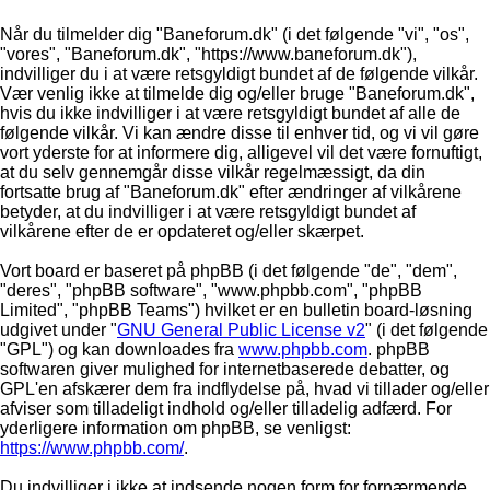
Når du tilmelder dig "Baneforum.dk" (i det følgende "vi", "os",
"vores", "Baneforum.dk", "https://www.baneforum.dk"),
indvilliger du i at være retsgyldigt bundet af de følgende vilkår.
Vær venlig ikke at tilmelde dig og/eller bruge "Baneforum.dk",
hvis du ikke indvilliger i at være retsgyldigt bundet af alle de
følgende vilkår. Vi kan ændre disse til enhver tid, og vi vil gøre
vort yderste for at informere dig, alligevel vil det være fornuftigt,
at du selv gennemgår disse vilkår regelmæssigt, da din
fortsatte brug af "Baneforum.dk" efter ændringer af vilkårene
betyder, at du indvilliger i at være retsgyldigt bundet af
vilkårene efter de er opdateret og/eller skærpet.
Vort board er baseret på phpBB (i det følgende "de", "dem",
"deres", "phpBB software", "www.phpbb.com", "phpBB
Limited", "phpBB Teams") hvilket er en bulletin board-løsning
udgivet under "
GNU General Public License v2
" (i det følgende
"GPL") og kan downloades fra
www.phpbb.com
. phpBB
softwaren giver mulighed for internetbaserede debatter, og
GPL'en afskærer dem fra indflydelse på, hvad vi tillader og/eller
afviser som tilladeligt indhold og/eller tilladelig adfærd. For
yderligere information om phpBB, se venligst:
https://www.phpbb.com/
.
Du indvilliger i ikke at indsende nogen form for fornærmende,