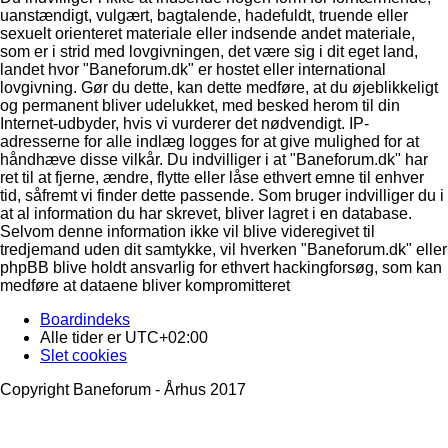
uanstændigt, vulgært, bagtalende, hadefuldt, truende eller
sexuelt orienteret materiale eller indsende andet materiale,
som er i strid med lovgivningen, det være sig i dit eget land,
landet hvor "Baneforum.dk" er hostet eller international
lovgivning. Gør du dette, kan dette medføre, at du øjeblikkeligt
og permanent bliver udelukket, med besked herom til din
Internet-udbyder, hvis vi vurderer det nødvendigt. IP-
adresserne for alle indlæg logges for at give mulighed for at
håndhæve disse vilkår. Du indvilliger i at "Baneforum.dk" har
ret til at fjerne, ændre, flytte eller låse ethvert emne til enhver
tid, såfremt vi finder dette passende. Som bruger indvilliger du i
at al information du har skrevet, bliver lagret i en database.
Selvom denne information ikke vil blive videregivet til
tredjemand uden dit samtykke, vil hverken "Baneforum.dk" eller
phpBB blive holdt ansvarlig for ethvert hackingforsøg, som kan
medføre at dataene bliver kompromitteret
Boardindeks
Alle tider er
UTC+02:00
Slet cookies
Copyright Baneforum - Århus 2017