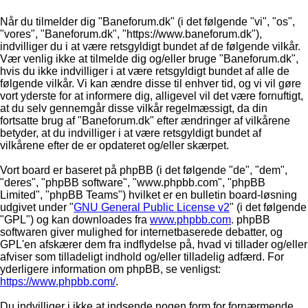
Når du tilmelder dig "Baneforum.dk" (i det følgende "vi", "os",
"vores", "Baneforum.dk", "https://www.baneforum.dk"),
indvilliger du i at være retsgyldigt bundet af de følgende vilkår.
Vær venlig ikke at tilmelde dig og/eller bruge "Baneforum.dk",
hvis du ikke indvilliger i at være retsgyldigt bundet af alle de
følgende vilkår. Vi kan ændre disse til enhver tid, og vi vil gøre
vort yderste for at informere dig, alligevel vil det være fornuftigt,
at du selv gennemgår disse vilkår regelmæssigt, da din
fortsatte brug af "Baneforum.dk" efter ændringer af vilkårene
betyder, at du indvilliger i at være retsgyldigt bundet af
vilkårene efter de er opdateret og/eller skærpet.
Vort board er baseret på phpBB (i det følgende "de", "dem",
"deres", "phpBB software", "www.phpbb.com", "phpBB
Limited", "phpBB Teams") hvilket er en bulletin board-løsning
udgivet under "
GNU General Public License v2
" (i det følgende
"GPL") og kan downloades fra
www.phpbb.com
. phpBB
softwaren giver mulighed for internetbaserede debatter, og
GPL'en afskærer dem fra indflydelse på, hvad vi tillader og/eller
afviser som tilladeligt indhold og/eller tilladelig adfærd. For
yderligere information om phpBB, se venligst:
https://www.phpbb.com/
.
Du indvilliger i ikke at indsende nogen form for fornærmende,