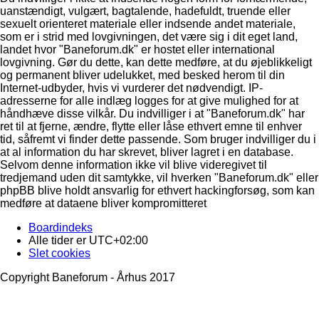
uanstændigt, vulgært, bagtalende, hadefuldt, truende eller
sexuelt orienteret materiale eller indsende andet materiale,
som er i strid med lovgivningen, det være sig i dit eget land,
landet hvor "Baneforum.dk" er hostet eller international
lovgivning. Gør du dette, kan dette medføre, at du øjeblikkeligt
og permanent bliver udelukket, med besked herom til din
Internet-udbyder, hvis vi vurderer det nødvendigt. IP-
adresserne for alle indlæg logges for at give mulighed for at
håndhæve disse vilkår. Du indvilliger i at "Baneforum.dk" har
ret til at fjerne, ændre, flytte eller låse ethvert emne til enhver
tid, såfremt vi finder dette passende. Som bruger indvilliger du i
at al information du har skrevet, bliver lagret i en database.
Selvom denne information ikke vil blive videregivet til
tredjemand uden dit samtykke, vil hverken "Baneforum.dk" eller
phpBB blive holdt ansvarlig for ethvert hackingforsøg, som kan
medføre at dataene bliver kompromitteret
Boardindeks
Alle tider er
UTC+02:00
Slet cookies
Copyright Baneforum - Århus 2017