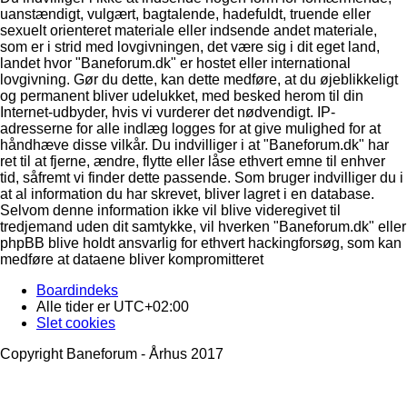
uanstændigt, vulgært, bagtalende, hadefuldt, truende eller
sexuelt orienteret materiale eller indsende andet materiale,
som er i strid med lovgivningen, det være sig i dit eget land,
landet hvor "Baneforum.dk" er hostet eller international
lovgivning. Gør du dette, kan dette medføre, at du øjeblikkeligt
og permanent bliver udelukket, med besked herom til din
Internet-udbyder, hvis vi vurderer det nødvendigt. IP-
adresserne for alle indlæg logges for at give mulighed for at
håndhæve disse vilkår. Du indvilliger i at "Baneforum.dk" har
ret til at fjerne, ændre, flytte eller låse ethvert emne til enhver
tid, såfremt vi finder dette passende. Som bruger indvilliger du i
at al information du har skrevet, bliver lagret i en database.
Selvom denne information ikke vil blive videregivet til
tredjemand uden dit samtykke, vil hverken "Baneforum.dk" eller
phpBB blive holdt ansvarlig for ethvert hackingforsøg, som kan
medføre at dataene bliver kompromitteret
Boardindeks
Alle tider er
UTC+02:00
Slet cookies
Copyright Baneforum - Århus 2017