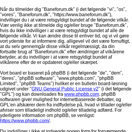
Når du tilmelder dig "Baneforum.dk" (i det følgende "vi", "os",
"vores", "Baneforum.dk", "https://www.baneforum.dk"),
indvilliger du i at være retsgyldigt bundet af de følgende vilkår.
Vær venlig ikke at tilmelde dig og/eller bruge "Baneforum.dk",
hvis du ikke indvilliger i at være retsgyldigt bundet af alle de
følgende vilkår. Vi kan ændre disse til enhver tid, og vi vil gøre
vort yderste for at informere dig, alligevel vil det være fornuftigt,
at du selv gennemgår disse vilkår regelmæssigt, da din
fortsatte brug af "Baneforum.dk" efter ændringer af vilkårene
betyder, at du indvilliger i at være retsgyldigt bundet af
vilkårene efter de er opdateret og/eller skærpet.
Vort board er baseret på phpBB (i det følgende "de", "dem",
"deres", "phpBB software", "www.phpbb.com", "phpBB
Limited", "phpBB Teams") hvilket er en bulletin board-løsning
udgivet under "
GNU General Public License v2
" (i det følgende
"GPL") og kan downloades fra
www.phpbb.com
. phpBB
softwaren giver mulighed for internetbaserede debatter, og
GPL'en afskærer dem fra indflydelse på, hvad vi tillader og/eller
afviser som tilladeligt indhold og/eller tilladelig adfærd. For
yderligere information om phpBB, se venligst:
https://www.phpbb.com/
.
Du indvilliger i ikke at indsende nogen form for fornærmende,