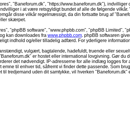
vores", "Baneforum.dk", "https://www.baneforum.dk"), indvilliger 
dvilliger i at være retsgyldigt bundet af alle de følgende vilkår. 
nnemgår disse vilkår regelmæssigt, da din fortsatte brug af "Banefo
eller skærpet.
eres", "phpBB software", "www.phpbb.com", "phpBB Limited", "ph
) og kan downloades fra
www.phpbb.com
. phpBB softwaren give
adeligt indhold og/eller tilladelig adfærd. For yderligere informat
nstændigt, vulgært, bagtalende, hadefuldt, truende eller sexuelt
 "Baneforum.dk" er hostet eller international lovgivning. Gør du 
derer det nødvendigt. IP-adresserne for alle indlæg logges for at
rt emne til enhver tid, såfremt vi finder dette passende. Som bruger
t til tredjemand uden dit samtykke, vil hverken "Baneforum.dk" e