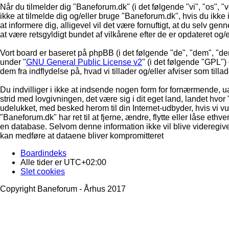
Når du tilmelder dig "Baneforum.dk" (i det følgende "vi", "os", "
ikke at tilmelde dig og/eller bruge "Baneforum.dk", hvis du ikke in
at informere dig, alligevel vil det være fornuftigt, at du selv ge
at være retsgyldigt bundet af vilkårene efter de er opdateret og/
Vort board er baseret på phpBB (i det følgende "de", "dem", "d
under "
GNU General Public License v2
" (i det følgende "GPL"
dem fra indflydelse på, hvad vi tillader og/eller afviser som till
Du indvilliger i ikke at indsende nogen form for fornærmende, ua
strid med lovgivningen, det være sig i dit eget land, landet hvor
udelukket, med besked herom til din Internet-udbyder, hvis vi vur
"Baneforum.dk" har ret til at fjerne, ændre, flytte eller låse ethve
en database. Selvom denne information ikke vil blive videregive
kan medføre at dataene bliver kompromitteret
Boardindeks
Alle tider er
UTC+02:00
Slet cookies
Copyright Baneforum - Århus 2017