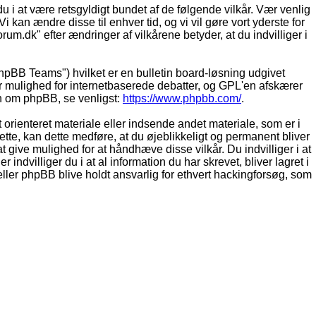
du i at være retsgyldigt bundet af de følgende vilkår. Vær venlig
Vi kan ændre disse til enhver tid, og vi vil gøre vort yderste for
rum.dk" efter ændringer af vilkårene betyder, at du indvilliger i
pBB Teams") hvilket er en bulletin board-løsning udgivet
r mulighed for internetbaserede debatter, og GPL'en afskærer
ion om phpBB, se venligst:
https://www.phpbb.com/
.
 orienteret materiale eller indsende andet materiale, som er i
dette, kan dette medføre, at du øjeblikkeligt og permanent bliver
 give mulighed for at håndhæve disse vilkår. Du indvilliger i at
 indvilliger du i at al information du har skrevet, bliver lagret i
ller phpBB blive holdt ansvarlig for ethvert hackingforsøg, som