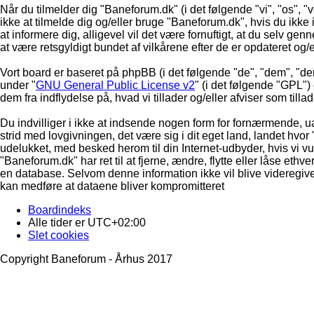
Når du tilmelder dig "Baneforum.dk" (i det følgende "vi", "os", "
ikke at tilmelde dig og/eller bruge "Baneforum.dk", hvis du ikke in
at informere dig, alligevel vil det være fornuftigt, at du selv ge
at være retsgyldigt bundet af vilkårene efter de er opdateret og/
Vort board er baseret på phpBB (i det følgende "de", "dem", "d
under "
GNU General Public License v2
" (i det følgende "GPL"
dem fra indflydelse på, hvad vi tillader og/eller afviser som till
Du indvilliger i ikke at indsende nogen form for fornærmende, ua
strid med lovgivningen, det være sig i dit eget land, landet hvor
udelukket, med besked herom til din Internet-udbyder, hvis vi vur
"Baneforum.dk" har ret til at fjerne, ændre, flytte eller låse ethve
en database. Selvom denne information ikke vil blive videregive
kan medføre at dataene bliver kompromitteret
Boardindeks
Alle tider er
UTC+02:00
Slet cookies
Copyright Baneforum - Århus 2017