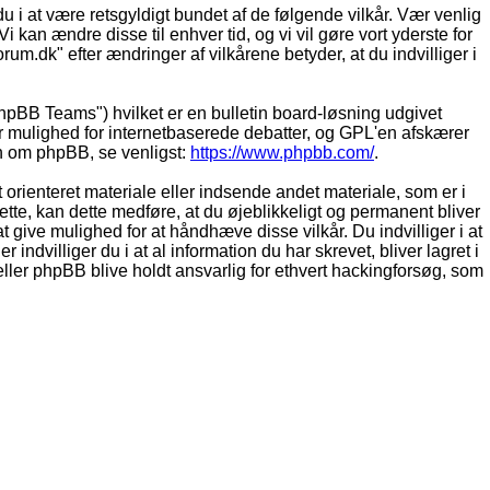
du i at være retsgyldigt bundet af de følgende vilkår. Vær venlig
Vi kan ændre disse til enhver tid, og vi vil gøre vort yderste for
rum.dk" efter ændringer af vilkårene betyder, at du indvilliger i
pBB Teams") hvilket er en bulletin board-løsning udgivet
r mulighed for internetbaserede debatter, og GPL'en afskærer
ion om phpBB, se venligst:
https://www.phpbb.com/
.
 orienteret materiale eller indsende andet materiale, som er i
dette, kan dette medføre, at du øjeblikkeligt og permanent bliver
 give mulighed for at håndhæve disse vilkår. Du indvilliger i at
 indvilliger du i at al information du har skrevet, bliver lagret i
ller phpBB blive holdt ansvarlig for ethvert hackingforsøg, som