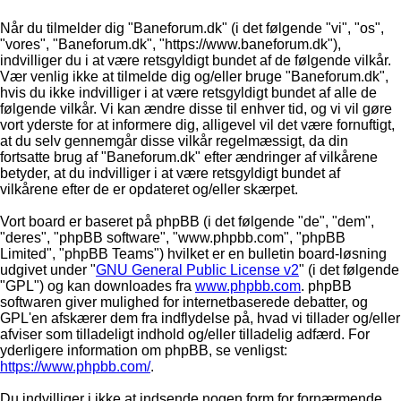
Når du tilmelder dig "Baneforum.dk" (i det følgende "vi", "os",
"vores", "Baneforum.dk", "https://www.baneforum.dk"),
indvilliger du i at være retsgyldigt bundet af de følgende vilkår.
Vær venlig ikke at tilmelde dig og/eller bruge "Baneforum.dk",
hvis du ikke indvilliger i at være retsgyldigt bundet af alle de
følgende vilkår. Vi kan ændre disse til enhver tid, og vi vil gøre
vort yderste for at informere dig, alligevel vil det være fornuftigt,
at du selv gennemgår disse vilkår regelmæssigt, da din
fortsatte brug af "Baneforum.dk" efter ændringer af vilkårene
betyder, at du indvilliger i at være retsgyldigt bundet af
vilkårene efter de er opdateret og/eller skærpet.
Vort board er baseret på phpBB (i det følgende "de", "dem",
"deres", "phpBB software", "www.phpbb.com", "phpBB
Limited", "phpBB Teams") hvilket er en bulletin board-løsning
udgivet under "
GNU General Public License v2
" (i det følgende
"GPL") og kan downloades fra
www.phpbb.com
. phpBB
softwaren giver mulighed for internetbaserede debatter, og
GPL'en afskærer dem fra indflydelse på, hvad vi tillader og/eller
afviser som tilladeligt indhold og/eller tilladelig adfærd. For
yderligere information om phpBB, se venligst:
https://www.phpbb.com/
.
Du indvilliger i ikke at indsende nogen form for fornærmende,