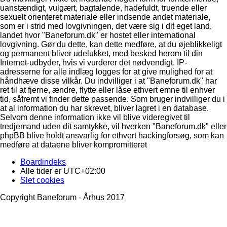
uanstændigt, vulgært, bagtalende, hadefuldt, truende eller
sexuelt orienteret materiale eller indsende andet materiale,
som er i strid med lovgivningen, det være sig i dit eget land,
landet hvor "Baneforum.dk" er hostet eller international
lovgivning. Gør du dette, kan dette medføre, at du øjeblikkeligt
og permanent bliver udelukket, med besked herom til din
Internet-udbyder, hvis vi vurderer det nødvendigt. IP-
adresserne for alle indlæg logges for at give mulighed for at
håndhæve disse vilkår. Du indvilliger i at "Baneforum.dk" har
ret til at fjerne, ændre, flytte eller låse ethvert emne til enhver
tid, såfremt vi finder dette passende. Som bruger indvilliger du i
at al information du har skrevet, bliver lagret i en database.
Selvom denne information ikke vil blive videregivet til
tredjemand uden dit samtykke, vil hverken "Baneforum.dk" eller
phpBB blive holdt ansvarlig for ethvert hackingforsøg, som kan
medføre at dataene bliver kompromitteret
Boardindeks
Alle tider er
UTC+02:00
Slet cookies
Copyright Baneforum - Århus 2017