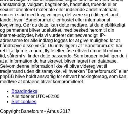
uanstændigt, vulgært, bagtalende, hadefuldt, truende eller
sexuelt orienteret materiale eller indsende andet materiale,
som er i strid med lovgivningen, det være sig i dit eget land,
landet hvor "Baneforum.dk" er hostet eller international
lovgivning. Gør du dette, kan dette medføre, at du øjeblikkeligt
og permanent bliver udelukket, med besked herom til din
Internet-udbyder, hvis vi vurderer det nødvendigt. IP-
adresserne for alle indlæg logges for at give mulighed for at
håndhæve disse vilkår. Du indvilliger i at "Baneforum.dk" har
ret til at fjerne, ændre, flytte eller låse ethvert emne til enhver
tid, såfremt vi finder dette passende. Som bruger indvilliger du i
at al information du har skrevet, bliver lagret i en database.
Selvom denne information ikke vil blive videregivet til
tredjemand uden dit samtykke, vil hverken "Baneforum.dk" eller
phpBB blive holdt ansvarlig for ethvert hackingforsøg, som kan
medføre at dataene bliver kompromitteret
Boardindeks
Alle tider er
UTC+02:00
Slet cookies
Copyright Baneforum - Århus 2017