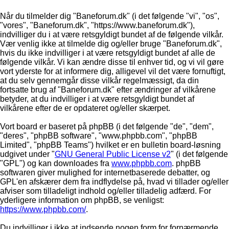
Når du tilmelder dig "Baneforum.dk" (i det følgende "vi", "os",
"vores", "Baneforum.dk", "https://www.baneforum.dk"),
indvilliger du i at være retsgyldigt bundet af de følgende vilkår.
Vær venlig ikke at tilmelde dig og/eller bruge "Baneforum.dk",
hvis du ikke indvilliger i at være retsgyldigt bundet af alle de
følgende vilkår. Vi kan ændre disse til enhver tid, og vi vil gøre
vort yderste for at informere dig, alligevel vil det være fornuftigt,
at du selv gennemgår disse vilkår regelmæssigt, da din
fortsatte brug af "Baneforum.dk" efter ændringer af vilkårene
betyder, at du indvilliger i at være retsgyldigt bundet af
vilkårene efter de er opdateret og/eller skærpet.
Vort board er baseret på phpBB (i det følgende "de", "dem",
"deres", "phpBB software", "www.phpbb.com", "phpBB
Limited", "phpBB Teams") hvilket er en bulletin board-løsning
udgivet under "
GNU General Public License v2
" (i det følgende
"GPL") og kan downloades fra
www.phpbb.com
. phpBB
softwaren giver mulighed for internetbaserede debatter, og
GPL'en afskærer dem fra indflydelse på, hvad vi tillader og/eller
afviser som tilladeligt indhold og/eller tilladelig adfærd. For
yderligere information om phpBB, se venligst:
https://www.phpbb.com/
.
Du indvilliger i ikke at indsende nogen form for fornærmende,