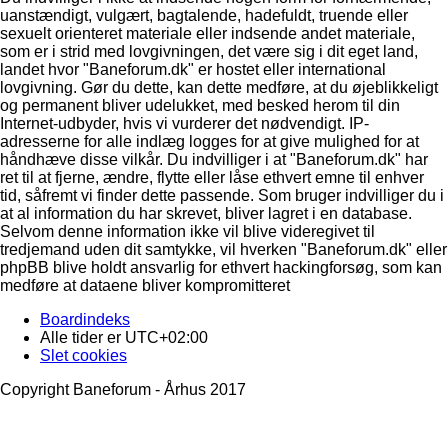
uanstændigt, vulgært, bagtalende, hadefuldt, truende eller
sexuelt orienteret materiale eller indsende andet materiale,
som er i strid med lovgivningen, det være sig i dit eget land,
landet hvor "Baneforum.dk" er hostet eller international
lovgivning. Gør du dette, kan dette medføre, at du øjeblikkeligt
og permanent bliver udelukket, med besked herom til din
Internet-udbyder, hvis vi vurderer det nødvendigt. IP-
adresserne for alle indlæg logges for at give mulighed for at
håndhæve disse vilkår. Du indvilliger i at "Baneforum.dk" har
ret til at fjerne, ændre, flytte eller låse ethvert emne til enhver
tid, såfremt vi finder dette passende. Som bruger indvilliger du i
at al information du har skrevet, bliver lagret i en database.
Selvom denne information ikke vil blive videregivet til
tredjemand uden dit samtykke, vil hverken "Baneforum.dk" eller
phpBB blive holdt ansvarlig for ethvert hackingforsøg, som kan
medføre at dataene bliver kompromitteret
Boardindeks
Alle tider er
UTC+02:00
Slet cookies
Copyright Baneforum - Århus 2017