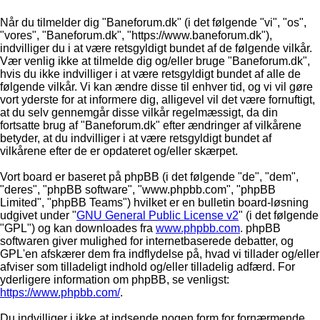
Når du tilmelder dig "Baneforum.dk" (i det følgende "vi", "os",
"vores", "Baneforum.dk", "https://www.baneforum.dk"),
indvilliger du i at være retsgyldigt bundet af de følgende vilkår.
Vær venlig ikke at tilmelde dig og/eller bruge "Baneforum.dk",
hvis du ikke indvilliger i at være retsgyldigt bundet af alle de
følgende vilkår. Vi kan ændre disse til enhver tid, og vi vil gøre
vort yderste for at informere dig, alligevel vil det være fornuftigt,
at du selv gennemgår disse vilkår regelmæssigt, da din
fortsatte brug af "Baneforum.dk" efter ændringer af vilkårene
betyder, at du indvilliger i at være retsgyldigt bundet af
vilkårene efter de er opdateret og/eller skærpet.
Vort board er baseret på phpBB (i det følgende "de", "dem",
"deres", "phpBB software", "www.phpbb.com", "phpBB
Limited", "phpBB Teams") hvilket er en bulletin board-løsning
udgivet under "
GNU General Public License v2
" (i det følgende
"GPL") og kan downloades fra
www.phpbb.com
. phpBB
softwaren giver mulighed for internetbaserede debatter, og
GPL'en afskærer dem fra indflydelse på, hvad vi tillader og/eller
afviser som tilladeligt indhold og/eller tilladelig adfærd. For
yderligere information om phpBB, se venligst:
https://www.phpbb.com/
.
Du indvilliger i ikke at indsende nogen form for fornærmende,