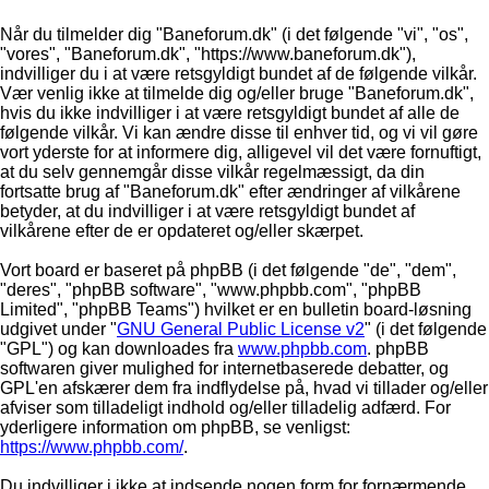
Når du tilmelder dig "Baneforum.dk" (i det følgende "vi", "os",
"vores", "Baneforum.dk", "https://www.baneforum.dk"),
indvilliger du i at være retsgyldigt bundet af de følgende vilkår.
Vær venlig ikke at tilmelde dig og/eller bruge "Baneforum.dk",
hvis du ikke indvilliger i at være retsgyldigt bundet af alle de
følgende vilkår. Vi kan ændre disse til enhver tid, og vi vil gøre
vort yderste for at informere dig, alligevel vil det være fornuftigt,
at du selv gennemgår disse vilkår regelmæssigt, da din
fortsatte brug af "Baneforum.dk" efter ændringer af vilkårene
betyder, at du indvilliger i at være retsgyldigt bundet af
vilkårene efter de er opdateret og/eller skærpet.
Vort board er baseret på phpBB (i det følgende "de", "dem",
"deres", "phpBB software", "www.phpbb.com", "phpBB
Limited", "phpBB Teams") hvilket er en bulletin board-løsning
udgivet under "
GNU General Public License v2
" (i det følgende
"GPL") og kan downloades fra
www.phpbb.com
. phpBB
softwaren giver mulighed for internetbaserede debatter, og
GPL'en afskærer dem fra indflydelse på, hvad vi tillader og/eller
afviser som tilladeligt indhold og/eller tilladelig adfærd. For
yderligere information om phpBB, se venligst:
https://www.phpbb.com/
.
Du indvilliger i ikke at indsende nogen form for fornærmende,