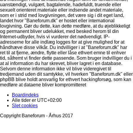
uanstændigt, vulgært, bagtalende, hadefuldt, truende eller
sexuelt orienteret materiale eller indsende andet materiale,
som er i strid med lovgivningen, det være sig i dit eget land,
landet hvor "Baneforum.dk" er hostet eller international
lovgivning. Gør du dette, kan dette medføre, at du øjeblikkeligt
og permanent bliver udelukket, med besked herom til din
Internet-udbyder, hvis vi vurderer det nødvendigt. IP-
adresserne for alle indlæg logges for at give mulighed for at
håndhæve disse vilkår. Du indvilliger i at "Baneforum.dk" har
ret til at fjerne, ændre, flytte eller låse ethvert emne til enhver
tid, såfremt vi finder dette passende. Som bruger indvilliger du i
at al information du har skrevet, bliver lagret i en database.
Selvom denne information ikke vil blive videregivet til
tredjemand uden dit samtykke, vil hverken "Baneforum.dk" eller
phpBB blive holdt ansvarlig for ethvert hackingforsøg, som kan
medføre at dataene bliver kompromitteret
Boardindeks
Alle tider er
UTC+02:00
Slet cookies
Copyright Baneforum - Århus 2017