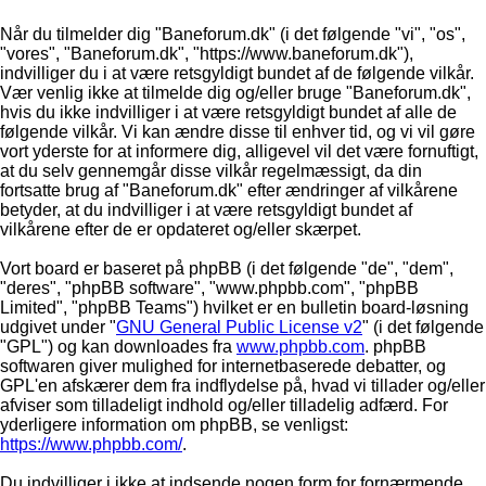
Når du tilmelder dig "Baneforum.dk" (i det følgende "vi", "os",
"vores", "Baneforum.dk", "https://www.baneforum.dk"),
indvilliger du i at være retsgyldigt bundet af de følgende vilkår.
Vær venlig ikke at tilmelde dig og/eller bruge "Baneforum.dk",
hvis du ikke indvilliger i at være retsgyldigt bundet af alle de
følgende vilkår. Vi kan ændre disse til enhver tid, og vi vil gøre
vort yderste for at informere dig, alligevel vil det være fornuftigt,
at du selv gennemgår disse vilkår regelmæssigt, da din
fortsatte brug af "Baneforum.dk" efter ændringer af vilkårene
betyder, at du indvilliger i at være retsgyldigt bundet af
vilkårene efter de er opdateret og/eller skærpet.
Vort board er baseret på phpBB (i det følgende "de", "dem",
"deres", "phpBB software", "www.phpbb.com", "phpBB
Limited", "phpBB Teams") hvilket er en bulletin board-løsning
udgivet under "
GNU General Public License v2
" (i det følgende
"GPL") og kan downloades fra
www.phpbb.com
. phpBB
softwaren giver mulighed for internetbaserede debatter, og
GPL'en afskærer dem fra indflydelse på, hvad vi tillader og/eller
afviser som tilladeligt indhold og/eller tilladelig adfærd. For
yderligere information om phpBB, se venligst:
https://www.phpbb.com/
.
Du indvilliger i ikke at indsende nogen form for fornærmende,