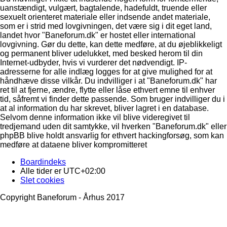
uanstændigt, vulgært, bagtalende, hadefuldt, truende eller
sexuelt orienteret materiale eller indsende andet materiale,
som er i strid med lovgivningen, det være sig i dit eget land,
landet hvor "Baneforum.dk" er hostet eller international
lovgivning. Gør du dette, kan dette medføre, at du øjeblikkeligt
og permanent bliver udelukket, med besked herom til din
Internet-udbyder, hvis vi vurderer det nødvendigt. IP-
adresserne for alle indlæg logges for at give mulighed for at
håndhæve disse vilkår. Du indvilliger i at "Baneforum.dk" har
ret til at fjerne, ændre, flytte eller låse ethvert emne til enhver
tid, såfremt vi finder dette passende. Som bruger indvilliger du i
at al information du har skrevet, bliver lagret i en database.
Selvom denne information ikke vil blive videregivet til
tredjemand uden dit samtykke, vil hverken "Baneforum.dk" eller
phpBB blive holdt ansvarlig for ethvert hackingforsøg, som kan
medføre at dataene bliver kompromitteret
Boardindeks
Alle tider er
UTC+02:00
Slet cookies
Copyright Baneforum - Århus 2017