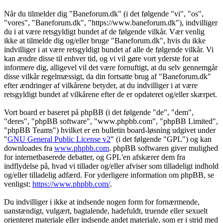
Når du tilmelder dig "Baneforum.dk" (i det følgende "vi", "os",
"vores", "Baneforum.dk", "https://www.baneforum.dk"), indvilliger
du i at være retsgyldigt bundet af de følgende vilkår. Vær venlig
ikke at tilmelde dig og/eller bruge "Baneforum.dk", hvis du ikke
indvilliger i at være retsgyldigt bundet af alle de følgende vilkår. Vi
kan ændre disse til enhver tid, og vi vil gøre vort yderste for at
informere dig, alligevel vil det være fornuftigt, at du selv gennemgår
disse vilkår regelmæssigt, da din fortsatte brug af "Baneforum.dk"
efter ændringer af vilkårene betyder, at du indvilliger i at være
retsgyldigt bundet af vilkårene efter de er opdateret og/eller skærpet.
Vort board er baseret på phpBB (i det følgende "de", "dem",
"deres", "phpBB software", "www.phpbb.com", "phpBB Limited",
"phpBB Teams") hvilket er en bulletin board-løsning udgivet under
"
GNU General Public License v2
" (i det følgende "GPL") og kan
downloades fra
www.phpbb.com
. phpBB softwaren giver mulighed
for internetbaserede debatter, og GPL'en afskærer dem fra
indflydelse på, hvad vi tillader og/eller afviser som tilladeligt indhold
og/eller tilladelig adfærd. For yderligere information om phpBB, se
venligst:
https://www.phpbb.com/
.
Du indvilliger i ikke at indsende nogen form for fornærmende,
uanstændigt, vulgært, bagtalende, hadefuldt, truende eller sexuelt
orienteret materiale eller indsende andet materiale, som er i strid med