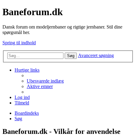
Baneforum.dk
Dansk forum om modeljernbaner og rigtige jernbaner. Stil dine
spørgsmål her.
Spring til indhold
Avanceret søgning
Søg
Hurtige links
Ubesvarede indlæg
Aktive emner
Log ind
Tilmeld
Boardindeks
Søg
Baneforum.dk - Vilkår for anvendelse