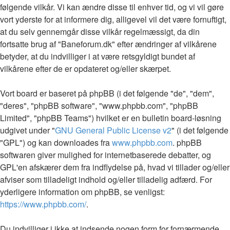
følgende vilkår. Vi kan ændre disse til enhver tid, og vi vil gøre
vort yderste for at informere dig, alligevel vil det være fornuftigt,
at du selv gennemgår disse vilkår regelmæssigt, da din
fortsatte brug af "Baneforum.dk" efter ændringer af vilkårene
betyder, at du indvilliger i at være retsgyldigt bundet af
vilkårene efter de er opdateret og/eller skærpet.
Vort board er baseret på phpBB (i det følgende "de", "dem",
"deres", "phpBB software", "www.phpbb.com", "phpBB
Limited", "phpBB Teams") hvilket er en bulletin board-løsning
udgivet under "
GNU General Public License v2
" (i det følgende
"GPL") og kan downloades fra
www.phpbb.com
. phpBB
softwaren giver mulighed for internetbaserede debatter, og
GPL'en afskærer dem fra indflydelse på, hvad vi tillader og/eller
afviser som tilladeligt indhold og/eller tilladelig adfærd. For
yderligere information om phpBB, se venligst:
https://www.phpbb.com/
.
Du indvilliger i ikke at indsende nogen form for fornærmende,