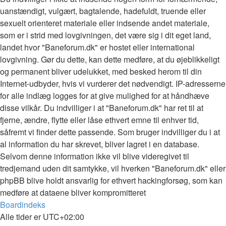
uanstændigt, vulgært, bagtalende, hadefuldt, truende eller
sexuelt orienteret materiale eller indsende andet materiale,
som er i strid med lovgivningen, det være sig i dit eget land,
landet hvor "Baneforum.dk" er hostet eller international
lovgivning. Gør du dette, kan dette medføre, at du øjeblikkeligt
og permanent bliver udelukket, med besked herom til din
Internet-udbyder, hvis vi vurderer det nødvendigt. IP-adresserne
for alle indlæg logges for at give mulighed for at håndhæve
disse vilkår. Du indvilliger i at "Baneforum.dk" har ret til at
fjerne, ændre, flytte eller låse ethvert emne til enhver tid,
såfremt vi finder dette passende. Som bruger indvilliger du i at
al information du har skrevet, bliver lagret i en database.
Selvom denne information ikke vil blive videregivet til
tredjemand uden dit samtykke, vil hverken "Baneforum.dk" eller
phpBB blive holdt ansvarlig for ethvert hackingforsøg, som kan
medføre at dataene bliver kompromitteret
Boardindeks
Alle tider er
UTC+02:00