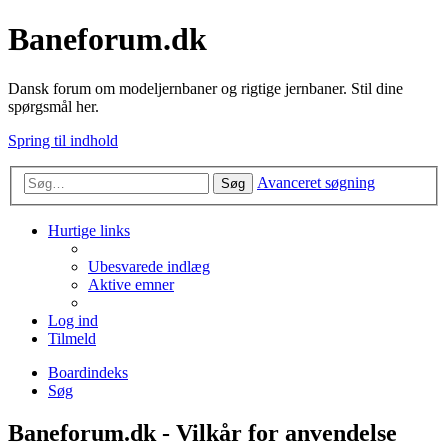
Baneforum.dk
Dansk forum om modeljernbaner og rigtige jernbaner. Stil dine
spørgsmål her.
Spring til indhold
Avanceret søgning
Søg
Hurtige links
Ubesvarede indlæg
Aktive emner
Log ind
Tilmeld
Boardindeks
Søg
Baneforum.dk - Vilkår for anvendelse