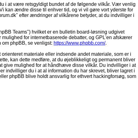
du i at være retsgyldigt bundet af de følgende vilkår. Vær venlig
Vi kan ændre disse til enhver tid, og vi vil gøre vort yderste for
rum.dk" efter ændringer af vilkårene betyder, at du indvilliger i
pBB Teams") hvilket er en bulletin board-løsning udgivet
r mulighed for internetbaserede debatter, og GPL'en afskærer
ion om phpBB, se venligst:
https://www.phpbb.com/
.
 orienteret materiale eller indsende andet materiale, som er i
dette, kan dette medføre, at du øjeblikkeligt og permanent bliver
 give mulighed for at håndhæve disse vilkår. Du indvilliger i at
 indvilliger du i at al information du har skrevet, bliver lagret i
ller phpBB blive holdt ansvarlig for ethvert hackingforsøg, som