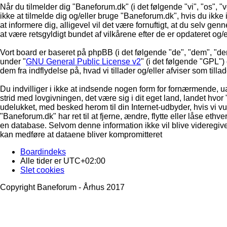
Når du tilmelder dig "Baneforum.dk" (i det følgende "vi", "os", "
ikke at tilmelde dig og/eller bruge "Baneforum.dk", hvis du ikke in
at informere dig, alligevel vil det være fornuftigt, at du selv ge
at være retsgyldigt bundet af vilkårene efter de er opdateret og/
Vort board er baseret på phpBB (i det følgende "de", "dem", "d
under "
GNU General Public License v2
" (i det følgende "GPL"
dem fra indflydelse på, hvad vi tillader og/eller afviser som till
Du indvilliger i ikke at indsende nogen form for fornærmende, ua
strid med lovgivningen, det være sig i dit eget land, landet hvor
udelukket, med besked herom til din Internet-udbyder, hvis vi vur
"Baneforum.dk" har ret til at fjerne, ændre, flytte eller låse ethve
en database. Selvom denne information ikke vil blive videregive
kan medføre at dataene bliver kompromitteret
Boardindeks
Alle tider er
UTC+02:00
Slet cookies
Copyright Baneforum - Århus 2017