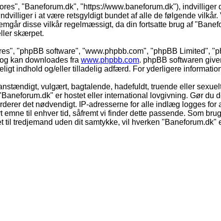
vores", "Baneforum.dk", "https://www.baneforum.dk"), indvilliger 
dvilliger i at være retsgyldigt bundet af alle de følgende vilkår. 
nnemgår disse vilkår regelmæssigt, da din fortsatte brug af "Banefo
eller skærpet.
eres", "phpBB software", "www.phpbb.com", "phpBB Limited", "ph
) og kan downloades fra
www.phpbb.com
. phpBB softwaren give
adeligt indhold og/eller tilladelig adfærd. For yderligere informat
nstændigt, vulgært, bagtalende, hadefuldt, truende eller sexuelt
 "Baneforum.dk" er hostet eller international lovgivning. Gør du 
derer det nødvendigt. IP-adresserne for alle indlæg logges for at
rt emne til enhver tid, såfremt vi finder dette passende. Som bruger
t til tredjemand uden dit samtykke, vil hverken "Baneforum.dk" e