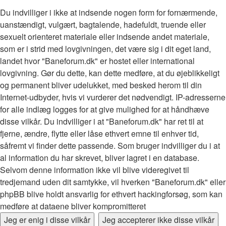
Du indvilliger i ikke at indsende nogen form for fornærmende,
uanstændigt, vulgært, bagtalende, hadefuldt, truende eller
sexuelt orienteret materiale eller indsende andet materiale,
som er i strid med lovgivningen, det være sig i dit eget land,
landet hvor "Baneforum.dk" er hostet eller international
lovgivning. Gør du dette, kan dette medføre, at du øjeblikkeligt
og permanent bliver udelukket, med besked herom til din
Internet-udbyder, hvis vi vurderer det nødvendigt. IP-adresserne
for alle indlæg logges for at give mulighed for at håndhæve
disse vilkår. Du indvilliger i at "Baneforum.dk" har ret til at
fjerne, ændre, flytte eller låse ethvert emne til enhver tid,
såfremt vi finder dette passende. Som bruger indvilliger du i at
al information du har skrevet, bliver lagret i en database.
Selvom denne information ikke vil blive videregivet til
tredjemand uden dit samtykke, vil hverken "Baneforum.dk" eller
phpBB blive holdt ansvarlig for ethvert hackingforsøg, som kan
medføre at dataene bliver kompromitteret