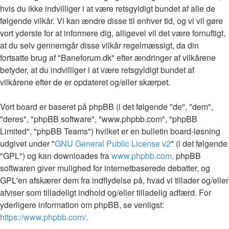
hvis du ikke indvilliger i at være retsgyldigt bundet af alle de
følgende vilkår. Vi kan ændre disse til enhver tid, og vi vil gøre
vort yderste for at informere dig, alligevel vil det være fornuftigt,
at du selv gennemgår disse vilkår regelmæssigt, da din
fortsatte brug af "Baneforum.dk" efter ændringer af vilkårene
betyder, at du indvilliger i at være retsgyldigt bundet af
vilkårene efter de er opdateret og/eller skærpet.
Vort board er baseret på phpBB (i det følgende "de", "dem",
"deres", "phpBB software", "www.phpbb.com", "phpBB
Limited", "phpBB Teams") hvilket er en bulletin board-løsning
udgivet under "
GNU General Public License v2
" (i det følgende
"GPL") og kan downloades fra
www.phpbb.com
. phpBB
softwaren giver mulighed for internetbaserede debatter, og
GPL'en afskærer dem fra indflydelse på, hvad vi tillader og/eller
afviser som tilladeligt indhold og/eller tilladelig adfærd. For
yderligere information om phpBB, se venligst:
https://www.phpbb.com/
.