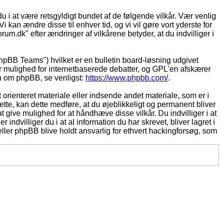
du i at være retsgyldigt bundet af de følgende vilkår. Vær venlig
Vi kan ændre disse til enhver tid, og vi vil gøre vort yderste for
rum.dk" efter ændringer af vilkårene betyder, at du indvilliger i
pBB Teams") hvilket er en bulletin board-løsning udgivet
r mulighed for internetbaserede debatter, og GPL'en afskærer
ion om phpBB, se venligst:
https://www.phpbb.com/
.
 orienteret materiale eller indsende andet materiale, som er i
dette, kan dette medføre, at du øjeblikkeligt og permanent bliver
 give mulighed for at håndhæve disse vilkår. Du indvilliger i at
 indvilliger du i at al information du har skrevet, bliver lagret i
ller phpBB blive holdt ansvarlig for ethvert hackingforsøg, som