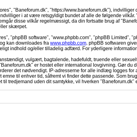
vores", "Baneforum.dk", "https://www.baneforum.dk"), indvilliger 
dvilliger i at være retsgyldigt bundet af alle de følgende vilkår. 
nnemgår disse vilkår regelmæssigt, da din fortsatte brug af "Banefo
eller skærpet.
eres", "phpBB software", "www.phpbb.com", "phpBB Limited", "ph
) og kan downloades fra
www.phpbb.com
. phpBB softwaren give
adeligt indhold og/eller tilladelig adfærd. For yderligere informat
nstændigt, vulgært, bagtalende, hadefuldt, truende eller sexuelt
 "Baneforum.dk" er hostet eller international lovgivning. Gør du 
derer det nødvendigt. IP-adresserne for alle indlæg logges for at
rt emne til enhver tid, såfremt vi finder dette passende. Som bruger
t til tredjemand uden dit samtykke, vil hverken "Baneforum.dk" e