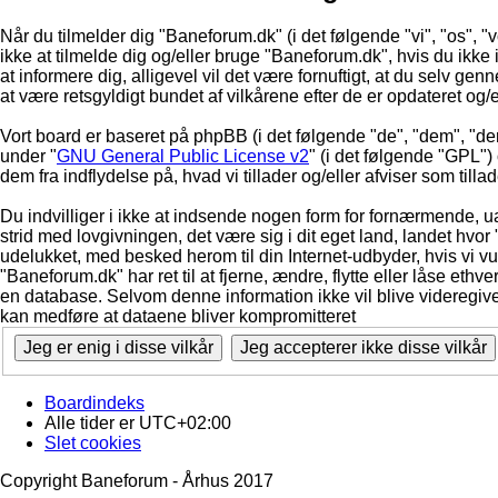
Når du tilmelder dig "Baneforum.dk" (i det følgende "vi", "os", "
ikke at tilmelde dig og/eller bruge "Baneforum.dk", hvis du ikke in
at informere dig, alligevel vil det være fornuftigt, at du selv ge
at være retsgyldigt bundet af vilkårene efter de er opdateret og/
Vort board er baseret på phpBB (i det følgende "de", "dem", "d
under "
GNU General Public License v2
" (i det følgende "GPL"
dem fra indflydelse på, hvad vi tillader og/eller afviser som till
Du indvilliger i ikke at indsende nogen form for fornærmende, ua
strid med lovgivningen, det være sig i dit eget land, landet hvor
udelukket, med besked herom til din Internet-udbyder, hvis vi vur
"Baneforum.dk" har ret til at fjerne, ændre, flytte eller låse ethve
en database. Selvom denne information ikke vil blive videregive
kan medføre at dataene bliver kompromitteret
Boardindeks
Alle tider er
UTC+02:00
Slet cookies
Copyright Baneforum - Århus 2017