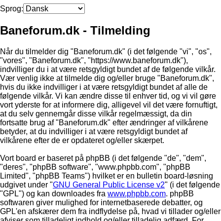
Sprog:
Baneforum.dk - Tilmelding
Når du tilmelder dig "Baneforum.dk" (i det følgende "vi", "os",
"vores", "Baneforum.dk", "https://www.baneforum.dk"),
indvilliger du i at være retsgyldigt bundet af de følgende vilkår.
Vær venlig ikke at tilmelde dig og/eller bruge "Baneforum.dk",
hvis du ikke indvilliger i at være retsgyldigt bundet af alle de
følgende vilkår. Vi kan ændre disse til enhver tid, og vi vil gøre
vort yderste for at informere dig, alligevel vil det være fornuftigt,
at du selv gennemgår disse vilkår regelmæssigt, da din
fortsatte brug af "Baneforum.dk" efter ændringer af vilkårene
betyder, at du indvilliger i at være retsgyldigt bundet af
vilkårene efter de er opdateret og/eller skærpet.
Vort board er baseret på phpBB (i det følgende "de", "dem",
"deres", "phpBB software", "www.phpbb.com", "phpBB
Limited", "phpBB Teams") hvilket er en bulletin board-løsning
udgivet under "
GNU General Public License v2
" (i det følgende
"GPL") og kan downloades fra
www.phpbb.com
. phpBB
softwaren giver mulighed for internetbaserede debatter, og
GPL'en afskærer dem fra indflydelse på, hvad vi tillader og/eller
afviser som tilladeligt indhold og/eller tilladelig adfærd. For