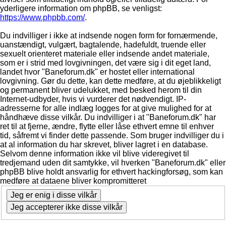
yderligere information om phpBB, se venligst:
https://www.phpbb.com/
.
Du indvilliger i ikke at indsende nogen form for fornærmende,
uanstændigt, vulgært, bagtalende, hadefuldt, truende eller
sexuelt orienteret materiale eller indsende andet materiale,
som er i strid med lovgivningen, det være sig i dit eget land,
landet hvor "Baneforum.dk" er hostet eller international
lovgivning. Gør du dette, kan dette medføre, at du øjeblikkeligt
og permanent bliver udelukket, med besked herom til din
Internet-udbyder, hvis vi vurderer det nødvendigt. IP-
adresserne for alle indlæg logges for at give mulighed for at
håndhæve disse vilkår. Du indvilliger i at "Baneforum.dk" har
ret til at fjerne, ændre, flytte eller låse ethvert emne til enhver
tid, såfremt vi finder dette passende. Som bruger indvilliger du i
at al information du har skrevet, bliver lagret i en database.
Selvom denne information ikke vil blive videregivet til
tredjemand uden dit samtykke, vil hverken "Baneforum.dk" eller
phpBB blive holdt ansvarlig for ethvert hackingforsøg, som kan
medføre at dataene bliver kompromitteret