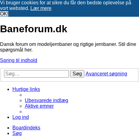
Vi bruger cookies for at sikre du får den bedste oplevelse på
vort websted.
Lær mere
OK!
Baneforum.dk
Dansk forum om modeljernbaner og rigtige jernbaner. Stil dine
spørgsmål her.
Spring til indhold
Søg
Avanceret søgning
Hurtige links
Ubesvarede indlæg
Aktive emner
Log ind
Boardindeks
Søg