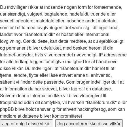
Du indvilliger i ikke at indsende nogen form for fornærmende,
uanstændigt, vulgært, bagtalende, hadefuldt, truende eller
sexuelt orienteret materiale eller indsende andet materiale,
som er i strid med lovgivningen, det være sig i dit eget land,
landet hvor "Baneforum.dk" er hostet eller international
lovgivning. Gør du dette, kan dette medføre, at du øjeblikkeligt
og permanent bliver udelukket, med besked herom til din
Internet-udbyder, hvis vi vurderer det nødvendigt. IP-adresserne
for alle indlæg logges for at give mulighed for at håndhæve
disse vilkår. Du indvilliger i at "Baneforum.dk" har ret til at
fjerne, ændre, flytte eller låse ethvert emne til enhver tid,
såfremt vi finder dette passende. Som bruger indvilliger du i at
al information du har skrevet, bliver lagret i en database.
Selvom denne information ikke vil blive videregivet til
tredjemand uden dit samtykke, vil hverken "Baneforum.dk" eller
phpBB blive holdt ansvarlig for ethvert hackingforsøg, som kan
medføre at dataene bliver kompromitteret