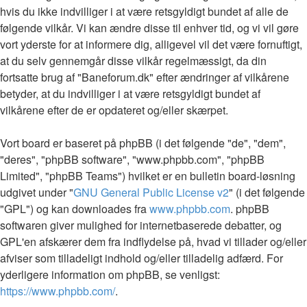
hvis du ikke indvilliger i at være retsgyldigt bundet af alle de
følgende vilkår. Vi kan ændre disse til enhver tid, og vi vil gøre
vort yderste for at informere dig, alligevel vil det være fornuftigt,
at du selv gennemgår disse vilkår regelmæssigt, da din
fortsatte brug af "Baneforum.dk" efter ændringer af vilkårene
betyder, at du indvilliger i at være retsgyldigt bundet af
vilkårene efter de er opdateret og/eller skærpet.
Vort board er baseret på phpBB (i det følgende "de", "dem",
"deres", "phpBB software", "www.phpbb.com", "phpBB
Limited", "phpBB Teams") hvilket er en bulletin board-løsning
udgivet under "
GNU General Public License v2
" (i det følgende
"GPL") og kan downloades fra
www.phpbb.com
. phpBB
softwaren giver mulighed for internetbaserede debatter, og
GPL'en afskærer dem fra indflydelse på, hvad vi tillader og/eller
afviser som tilladeligt indhold og/eller tilladelig adfærd. For
yderligere information om phpBB, se venligst:
https://www.phpbb.com/
.