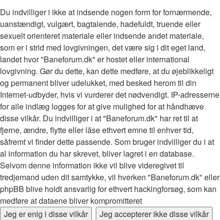
Du indvilliger i ikke at indsende nogen form for fornærmende,
uanstændigt, vulgært, bagtalende, hadefuldt, truende eller
sexuelt orienteret materiale eller indsende andet materiale,
som er i strid med lovgivningen, det være sig i dit eget land,
landet hvor "Baneforum.dk" er hostet eller international
lovgivning. Gør du dette, kan dette medføre, at du øjeblikkeligt
og permanent bliver udelukket, med besked herom til din
Internet-udbyder, hvis vi vurderer det nødvendigt. IP-adresserne
for alle indlæg logges for at give mulighed for at håndhæve
disse vilkår. Du indvilliger i at "Baneforum.dk" har ret til at
fjerne, ændre, flytte eller låse ethvert emne til enhver tid,
såfremt vi finder dette passende. Som bruger indvilliger du i at
al information du har skrevet, bliver lagret i en database.
Selvom denne information ikke vil blive videregivet til
tredjemand uden dit samtykke, vil hverken "Baneforum.dk" eller
phpBB blive holdt ansvarlig for ethvert hackingforsøg, som kan
medføre at dataene bliver kompromitteret