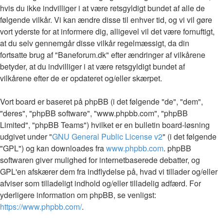
hvis du ikke indvilliger i at være retsgyldigt bundet af alle de
følgende vilkår. Vi kan ændre disse til enhver tid, og vi vil gøre
vort yderste for at informere dig, alligevel vil det være fornuftigt,
at du selv gennemgår disse vilkår regelmæssigt, da din
fortsatte brug af "Baneforum.dk" efter ændringer af vilkårene
betyder, at du indvilliger i at være retsgyldigt bundet af
vilkårene efter de er opdateret og/eller skærpet.
Vort board er baseret på phpBB (i det følgende "de", "dem",
"deres", "phpBB software", "www.phpbb.com", "phpBB
Limited", "phpBB Teams") hvilket er en bulletin board-løsning
udgivet under "
GNU General Public License v2
" (i det følgende
"GPL") og kan downloades fra
www.phpbb.com
. phpBB
softwaren giver mulighed for internetbaserede debatter, og
GPL'en afskærer dem fra indflydelse på, hvad vi tillader og/eller
afviser som tilladeligt indhold og/eller tilladelig adfærd. For
yderligere information om phpBB, se venligst:
https://www.phpbb.com/
.