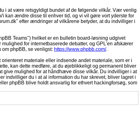
du i at være retsgyldigt bundet af de følgende vilkår. Vær venlig
Vi kan ændre disse til enhver tid, og vi vil gøre vort yderste for
rum.dk" efter ændringer af vilkårene betyder, at du indvilliger i
pBB Teams") hvilket er en bulletin board-løsning udgivet
r mulighed for internetbaserede debatter, og GPL'en afskærer
ion om phpBB, se venligst:
https://www.phpbb.com/
.
 orienteret materiale eller indsende andet materiale, som er i
dette, kan dette medføre, at du øjeblikkeligt og permanent bliver
 give mulighed for at håndhæve disse vilkår. Du indvilliger i at
 indvilliger du i at al information du har skrevet, bliver lagret i
ller phpBB blive holdt ansvarlig for ethvert hackingforsøg, som