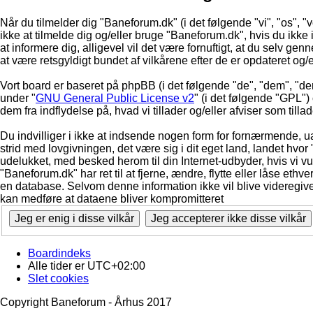
Når du tilmelder dig "Baneforum.dk" (i det følgende "vi", "os", "
ikke at tilmelde dig og/eller bruge "Baneforum.dk", hvis du ikke in
at informere dig, alligevel vil det være fornuftigt, at du selv ge
at være retsgyldigt bundet af vilkårene efter de er opdateret og/
Vort board er baseret på phpBB (i det følgende "de", "dem", "d
under "
GNU General Public License v2
" (i det følgende "GPL"
dem fra indflydelse på, hvad vi tillader og/eller afviser som till
Du indvilliger i ikke at indsende nogen form for fornærmende, ua
strid med lovgivningen, det være sig i dit eget land, landet hvor
udelukket, med besked herom til din Internet-udbyder, hvis vi vur
"Baneforum.dk" har ret til at fjerne, ændre, flytte eller låse ethve
en database. Selvom denne information ikke vil blive videregive
kan medføre at dataene bliver kompromitteret
Boardindeks
Alle tider er
UTC+02:00
Slet cookies
Copyright Baneforum - Århus 2017