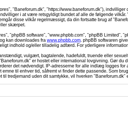
vores", "Baneforum.dk", "https://www.baneforum.dk"), indvilliger 
dvilliger i at være retsgyldigt bundet af alle de følgende vilkår. 
nnemgår disse vilkår regelmæssigt, da din fortsatte brug af "Banefo
eller skærpet.
eres", "phpBB software", "www.phpbb.com", "phpBB Limited", "ph
) og kan downloades fra
www.phpbb.com
. phpBB softwaren give
adeligt indhold og/eller tilladelig adfærd. For yderligere informat
nstændigt, vulgært, bagtalende, hadefuldt, truende eller sexuelt
 "Baneforum.dk" er hostet eller international lovgivning. Gør du 
derer det nødvendigt. IP-adresserne for alle indlæg logges for at
rt emne til enhver tid, såfremt vi finder dette passende. Som bruger
t til tredjemand uden dit samtykke, vil hverken "Baneforum.dk" e