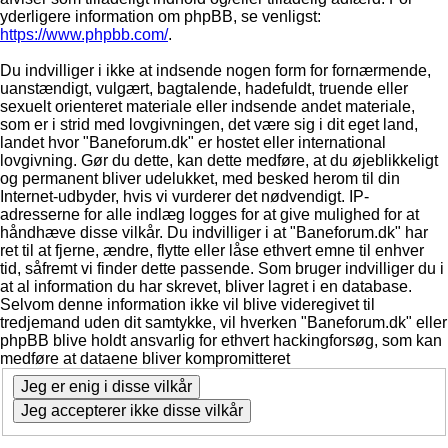
yderligere information om phpBB, se venligst:
https://www.phpbb.com/
.
Du indvilliger i ikke at indsende nogen form for fornærmende,
uanstændigt, vulgært, bagtalende, hadefuldt, truende eller
sexuelt orienteret materiale eller indsende andet materiale,
som er i strid med lovgivningen, det være sig i dit eget land,
landet hvor "Baneforum.dk" er hostet eller international
lovgivning. Gør du dette, kan dette medføre, at du øjeblikkeligt
og permanent bliver udelukket, med besked herom til din
Internet-udbyder, hvis vi vurderer det nødvendigt. IP-
adresserne for alle indlæg logges for at give mulighed for at
håndhæve disse vilkår. Du indvilliger i at "Baneforum.dk" har
ret til at fjerne, ændre, flytte eller låse ethvert emne til enhver
tid, såfremt vi finder dette passende. Som bruger indvilliger du i
at al information du har skrevet, bliver lagret i en database.
Selvom denne information ikke vil blive videregivet til
tredjemand uden dit samtykke, vil hverken "Baneforum.dk" eller
phpBB blive holdt ansvarlig for ethvert hackingforsøg, som kan
medføre at dataene bliver kompromitteret