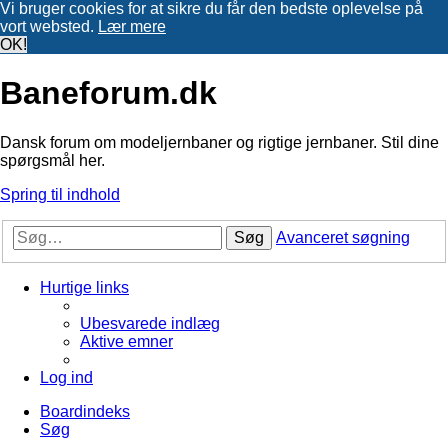
Vi bruger cookies for at sikre du får den bedste oplevelse på
vort websted.
Lær mere
OK!
Baneforum.dk
Dansk forum om modeljernbaner og rigtige jernbaner. Stil dine
spørgsmål her.
Spring til indhold
Søg
Avanceret søgning
Hurtige links
Ubesvarede indlæg
Aktive emner
Log ind
Boardindeks
Søg