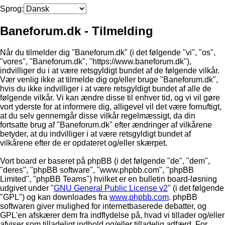
Sprog:
Baneforum.dk - Tilmelding
Når du tilmelder dig "Baneforum.dk" (i det følgende "vi", "os",
"vores", "Baneforum.dk", "https://www.baneforum.dk"),
indvilliger du i at være retsgyldigt bundet af de følgende vilkår.
Vær venlig ikke at tilmelde dig og/eller bruge "Baneforum.dk",
hvis du ikke indvilliger i at være retsgyldigt bundet af alle de
følgende vilkår. Vi kan ændre disse til enhver tid, og vi vil gøre
vort yderste for at informere dig, alligevel vil det være fornuftigt,
at du selv gennemgår disse vilkår regelmæssigt, da din
fortsatte brug af "Baneforum.dk" efter ændringer af vilkårene
betyder, at du indvilliger i at være retsgyldigt bundet af
vilkårene efter de er opdateret og/eller skærpet.
Vort board er baseret på phpBB (i det følgende "de", "dem",
"deres", "phpBB software", "www.phpbb.com", "phpBB
Limited", "phpBB Teams") hvilket er en bulletin board-løsning
udgivet under "
GNU General Public License v2
" (i det følgende
"GPL") og kan downloades fra
www.phpbb.com
. phpBB
softwaren giver mulighed for internetbaserede debatter, og
GPL'en afskærer dem fra indflydelse på, hvad vi tillader og/eller
afviser som tilladeligt indhold og/eller tilladelig adfærd. For