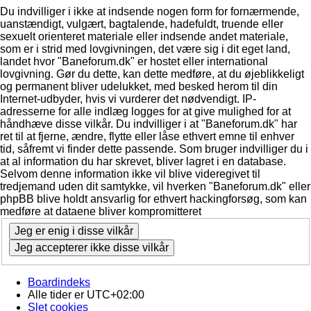
Du indvilliger i ikke at indsende nogen form for fornærmende,
uanstændigt, vulgært, bagtalende, hadefuldt, truende eller
sexuelt orienteret materiale eller indsende andet materiale,
som er i strid med lovgivningen, det være sig i dit eget land,
landet hvor "Baneforum.dk" er hostet eller international
lovgivning. Gør du dette, kan dette medføre, at du øjeblikkeligt
og permanent bliver udelukket, med besked herom til din
Internet-udbyder, hvis vi vurderer det nødvendigt. IP-
adresserne for alle indlæg logges for at give mulighed for at
håndhæve disse vilkår. Du indvilliger i at "Baneforum.dk" har
ret til at fjerne, ændre, flytte eller låse ethvert emne til enhver
tid, såfremt vi finder dette passende. Som bruger indvilliger du i
at al information du har skrevet, bliver lagret i en database.
Selvom denne information ikke vil blive videregivet til
tredjemand uden dit samtykke, vil hverken "Baneforum.dk" eller
phpBB blive holdt ansvarlig for ethvert hackingforsøg, som kan
medføre at dataene bliver kompromitteret
Boardindeks
Alle tider er
UTC+02:00
Slet cookies