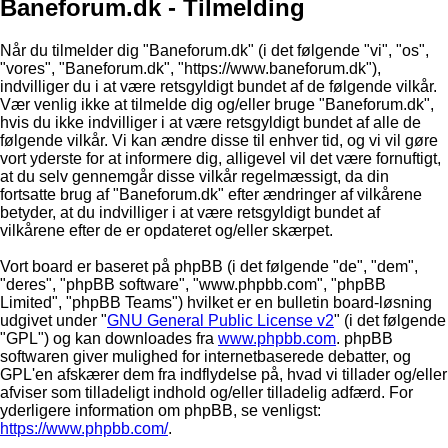
Baneforum.dk - Tilmelding
Når du tilmelder dig "Baneforum.dk" (i det følgende "vi", "os",
"vores", "Baneforum.dk", "https://www.baneforum.dk"),
indvilliger du i at være retsgyldigt bundet af de følgende vilkår.
Vær venlig ikke at tilmelde dig og/eller bruge "Baneforum.dk",
hvis du ikke indvilliger i at være retsgyldigt bundet af alle de
følgende vilkår. Vi kan ændre disse til enhver tid, og vi vil gøre
vort yderste for at informere dig, alligevel vil det være fornuftigt,
at du selv gennemgår disse vilkår regelmæssigt, da din
fortsatte brug af "Baneforum.dk" efter ændringer af vilkårene
betyder, at du indvilliger i at være retsgyldigt bundet af
vilkårene efter de er opdateret og/eller skærpet.
Vort board er baseret på phpBB (i det følgende "de", "dem",
"deres", "phpBB software", "www.phpbb.com", "phpBB
Limited", "phpBB Teams") hvilket er en bulletin board-løsning
udgivet under "
GNU General Public License v2
" (i det følgende
"GPL") og kan downloades fra
www.phpbb.com
. phpBB
softwaren giver mulighed for internetbaserede debatter, og
GPL'en afskærer dem fra indflydelse på, hvad vi tillader og/eller
afviser som tilladeligt indhold og/eller tilladelig adfærd. For
yderligere information om phpBB, se venligst:
https://www.phpbb.com/
.