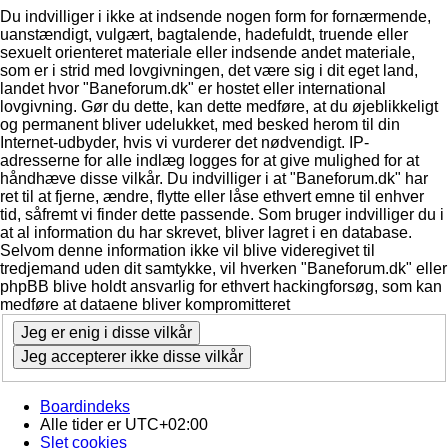
Du indvilliger i ikke at indsende nogen form for fornærmende,
uanstændigt, vulgært, bagtalende, hadefuldt, truende eller
sexuelt orienteret materiale eller indsende andet materiale,
som er i strid med lovgivningen, det være sig i dit eget land,
landet hvor "Baneforum.dk" er hostet eller international
lovgivning. Gør du dette, kan dette medføre, at du øjeblikkeligt
og permanent bliver udelukket, med besked herom til din
Internet-udbyder, hvis vi vurderer det nødvendigt. IP-
adresserne for alle indlæg logges for at give mulighed for at
håndhæve disse vilkår. Du indvilliger i at "Baneforum.dk" har
ret til at fjerne, ændre, flytte eller låse ethvert emne til enhver
tid, såfremt vi finder dette passende. Som bruger indvilliger du i
at al information du har skrevet, bliver lagret i en database.
Selvom denne information ikke vil blive videregivet til
tredjemand uden dit samtykke, vil hverken "Baneforum.dk" eller
phpBB blive holdt ansvarlig for ethvert hackingforsøg, som kan
medføre at dataene bliver kompromitteret
Boardindeks
Alle tider er
UTC+02:00
Slet cookies