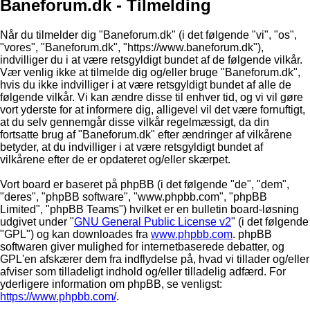
Baneforum.dk - Tilmelding
Når du tilmelder dig "Baneforum.dk" (i det følgende "vi", "os",
"vores", "Baneforum.dk", "https://www.baneforum.dk"),
indvilliger du i at være retsgyldigt bundet af de følgende vilkår.
Vær venlig ikke at tilmelde dig og/eller bruge "Baneforum.dk",
hvis du ikke indvilliger i at være retsgyldigt bundet af alle de
følgende vilkår. Vi kan ændre disse til enhver tid, og vi vil gøre
vort yderste for at informere dig, alligevel vil det være fornuftigt,
at du selv gennemgår disse vilkår regelmæssigt, da din
fortsatte brug af "Baneforum.dk" efter ændringer af vilkårene
betyder, at du indvilliger i at være retsgyldigt bundet af
vilkårene efter de er opdateret og/eller skærpet.
Vort board er baseret på phpBB (i det følgende "de", "dem",
"deres", "phpBB software", "www.phpbb.com", "phpBB
Limited", "phpBB Teams") hvilket er en bulletin board-løsning
udgivet under "
GNU General Public License v2
" (i det følgende
"GPL") og kan downloades fra
www.phpbb.com
. phpBB
softwaren giver mulighed for internetbaserede debatter, og
GPL'en afskærer dem fra indflydelse på, hvad vi tillader og/eller
afviser som tilladeligt indhold og/eller tilladelig adfærd. For
yderligere information om phpBB, se venligst:
https://www.phpbb.com/
.