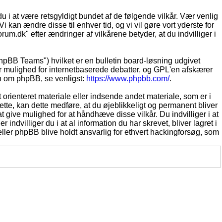
du i at være retsgyldigt bundet af de følgende vilkår. Vær venlig
Vi kan ændre disse til enhver tid, og vi vil gøre vort yderste for
rum.dk" efter ændringer af vilkårene betyder, at du indvilliger i
pBB Teams") hvilket er en bulletin board-løsning udgivet
r mulighed for internetbaserede debatter, og GPL'en afskærer
ion om phpBB, se venligst:
https://www.phpbb.com/
.
 orienteret materiale eller indsende andet materiale, som er i
dette, kan dette medføre, at du øjeblikkeligt og permanent bliver
 give mulighed for at håndhæve disse vilkår. Du indvilliger i at
 indvilliger du i at al information du har skrevet, bliver lagret i
ller phpBB blive holdt ansvarlig for ethvert hackingforsøg, som