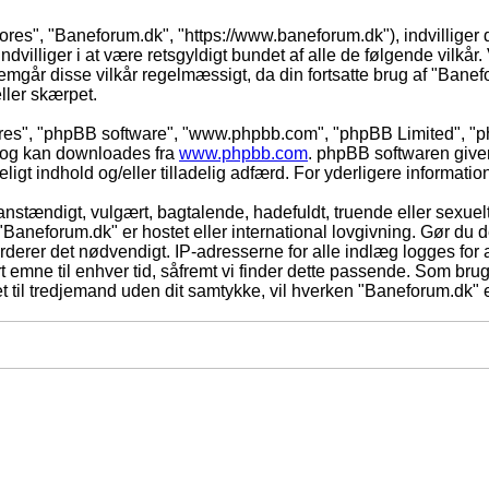
vores", "Baneforum.dk", "https://www.baneforum.dk"), indvilliger 
dvilliger i at være retsgyldigt bundet af alle de følgende vilkår. 
nnemgår disse vilkår regelmæssigt, da din fortsatte brug af "Banefo
eller skærpet.
eres", "phpBB software", "www.phpbb.com", "phpBB Limited", "ph
) og kan downloades fra
www.phpbb.com
. phpBB softwaren give
adeligt indhold og/eller tilladelig adfærd. For yderligere informat
nstændigt, vulgært, bagtalende, hadefuldt, truende eller sexuelt
 "Baneforum.dk" er hostet eller international lovgivning. Gør du 
derer det nødvendigt. IP-adresserne for alle indlæg logges for at
rt emne til enhver tid, såfremt vi finder dette passende. Som bruger
t til tredjemand uden dit samtykke, vil hverken "Baneforum.dk" e