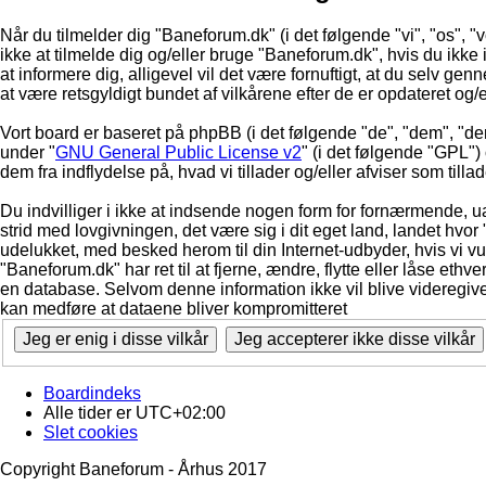
Når du tilmelder dig "Baneforum.dk" (i det følgende "vi", "os", "
ikke at tilmelde dig og/eller bruge "Baneforum.dk", hvis du ikke in
at informere dig, alligevel vil det være fornuftigt, at du selv ge
at være retsgyldigt bundet af vilkårene efter de er opdateret og/
Vort board er baseret på phpBB (i det følgende "de", "dem", "d
under "
GNU General Public License v2
" (i det følgende "GPL"
dem fra indflydelse på, hvad vi tillader og/eller afviser som till
Du indvilliger i ikke at indsende nogen form for fornærmende, ua
strid med lovgivningen, det være sig i dit eget land, landet hvor
udelukket, med besked herom til din Internet-udbyder, hvis vi vur
"Baneforum.dk" har ret til at fjerne, ændre, flytte eller låse ethve
en database. Selvom denne information ikke vil blive videregive
kan medføre at dataene bliver kompromitteret
Boardindeks
Alle tider er
UTC+02:00
Slet cookies
Copyright Baneforum - Århus 2017