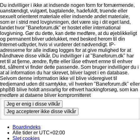
Du indvilliger i ikke at indsende nogen form for fornærmende,
uanstændigt, vulgært, bagtalende, hadefuldt, truende eller
sexuelt orienteret materiale eller indsende andet materiale,
som er i strid med lovgivningen, det være sig i dit eget land,
landet hvor "Baneforum.dk" er hostet eller international
lovgivning. Gør du dette, kan dette medføre, at du øjeblikkeligt
og permanent bliver udelukket, med besked herom til din
Internet-udbyder, hvis vi vurderer det nødvendigt. IP-
adresserne for alle indlæg logges for at give mulighed for at
håndhæve disse vilkår. Du indvilliger i at "Baneforum.dk" har
ret til at fjerne, ændre, flytte eller låse ethvert emne til enhver
tid, såfremt vi finder dette passende. Som bruger indvilliger du i
at al information du har skrevet, bliver lagret i en database.
Selvom denne information ikke vil blive videregivet til
tredjemand uden dit samtykke, vil hverken "Baneforum.dk" eller
phpBB blive holdt ansvarlig for ethvert hackingforsøg, som kan
medføre at dataene bliver kompromitteret
Boardindeks
Alle tider er
UTC+02:00
Slet cookies