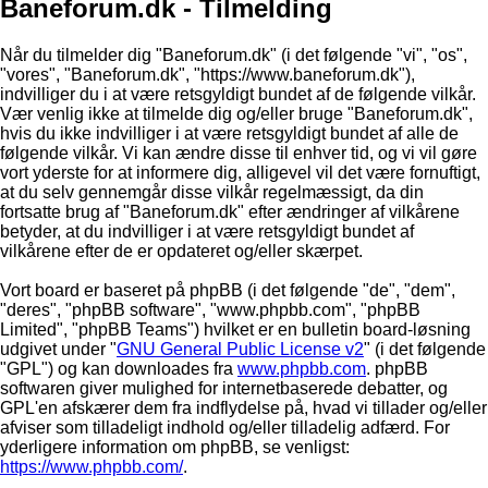
Baneforum.dk - Tilmelding
Når du tilmelder dig "Baneforum.dk" (i det følgende "vi", "os",
"vores", "Baneforum.dk", "https://www.baneforum.dk"),
indvilliger du i at være retsgyldigt bundet af de følgende vilkår.
Vær venlig ikke at tilmelde dig og/eller bruge "Baneforum.dk",
hvis du ikke indvilliger i at være retsgyldigt bundet af alle de
følgende vilkår. Vi kan ændre disse til enhver tid, og vi vil gøre
vort yderste for at informere dig, alligevel vil det være fornuftigt,
at du selv gennemgår disse vilkår regelmæssigt, da din
fortsatte brug af "Baneforum.dk" efter ændringer af vilkårene
betyder, at du indvilliger i at være retsgyldigt bundet af
vilkårene efter de er opdateret og/eller skærpet.
Vort board er baseret på phpBB (i det følgende "de", "dem",
"deres", "phpBB software", "www.phpbb.com", "phpBB
Limited", "phpBB Teams") hvilket er en bulletin board-løsning
udgivet under "
GNU General Public License v2
" (i det følgende
"GPL") og kan downloades fra
www.phpbb.com
. phpBB
softwaren giver mulighed for internetbaserede debatter, og
GPL'en afskærer dem fra indflydelse på, hvad vi tillader og/eller
afviser som tilladeligt indhold og/eller tilladelig adfærd. For
yderligere information om phpBB, se venligst:
https://www.phpbb.com/
.