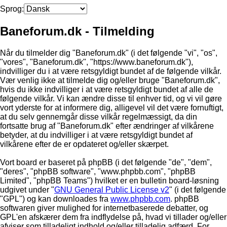
Sprog:
Baneforum.dk - Tilmelding
Når du tilmelder dig "Baneforum.dk" (i det følgende "vi", "os",
"vores", "Baneforum.dk", "https://www.baneforum.dk"),
indvilliger du i at være retsgyldigt bundet af de følgende vilkår.
Vær venlig ikke at tilmelde dig og/eller bruge "Baneforum.dk",
hvis du ikke indvilliger i at være retsgyldigt bundet af alle de
følgende vilkår. Vi kan ændre disse til enhver tid, og vi vil gøre
vort yderste for at informere dig, alligevel vil det være fornuftigt,
at du selv gennemgår disse vilkår regelmæssigt, da din
fortsatte brug af "Baneforum.dk" efter ændringer af vilkårene
betyder, at du indvilliger i at være retsgyldigt bundet af
vilkårene efter de er opdateret og/eller skærpet.
Vort board er baseret på phpBB (i det følgende "de", "dem",
"deres", "phpBB software", "www.phpbb.com", "phpBB
Limited", "phpBB Teams") hvilket er en bulletin board-løsning
udgivet under "
GNU General Public License v2
" (i det følgende
"GPL") og kan downloades fra
www.phpbb.com
. phpBB
softwaren giver mulighed for internetbaserede debatter, og
GPL'en afskærer dem fra indflydelse på, hvad vi tillader og/eller
afviser som tilladeligt indhold og/eller tilladelig adfærd. For