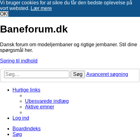
Vi bruger cookies for at sikre du får den bedste oplevelse på
vort websted.
Lær mere
OK!
Baneforum.dk
Dansk forum om modeljernbaner og rigtige jernbaner. Stil dine
spørgsmål her.
Spring til indhold
Søg
Avanceret søgning
Hurtige links
Ubesvarede indlæg
Aktive emner
Log ind
Boardindeks
Søg