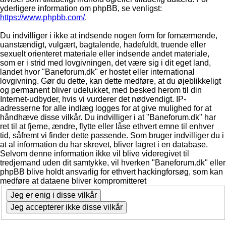
yderligere information om phpBB, se venligst:
https://www.phpbb.com/
.
Du indvilliger i ikke at indsende nogen form for fornærmende,
uanstændigt, vulgært, bagtalende, hadefuldt, truende eller
sexuelt orienteret materiale eller indsende andet materiale,
som er i strid med lovgivningen, det være sig i dit eget land,
landet hvor "Baneforum.dk" er hostet eller international
lovgivning. Gør du dette, kan dette medføre, at du øjeblikkeligt
og permanent bliver udelukket, med besked herom til din
Internet-udbyder, hvis vi vurderer det nødvendigt. IP-
adresserne for alle indlæg logges for at give mulighed for at
håndhæve disse vilkår. Du indvilliger i at "Baneforum.dk" har
ret til at fjerne, ændre, flytte eller låse ethvert emne til enhver
tid, såfremt vi finder dette passende. Som bruger indvilliger du i
at al information du har skrevet, bliver lagret i en database.
Selvom denne information ikke vil blive videregivet til
tredjemand uden dit samtykke, vil hverken "Baneforum.dk" eller
phpBB blive holdt ansvarlig for ethvert hackingforsøg, som kan
medføre at dataene bliver kompromitteret