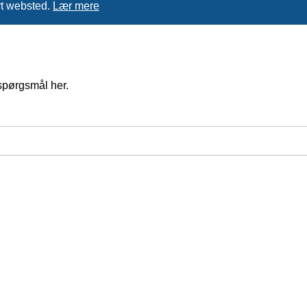
rt websted.
Lær mere
spørgsmål her.