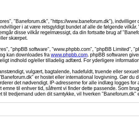
vores", "Baneforum.dk", "https://www.baneforum.dk"), indvilliger 
dvilliger i at være retsgyldigt bundet af alle de følgende vilkår. 
nnemgår disse vilkår regelmæssigt, da din fortsatte brug af "Banefo
eller skærpet.
eres", "phpBB software", "www.phpbb.com", "phpBB Limited", "ph
) og kan downloades fra
www.phpbb.com
. phpBB softwaren give
adeligt indhold og/eller tilladelig adfærd. For yderligere informat
nstændigt, vulgært, bagtalende, hadefuldt, truende eller sexuelt
 "Baneforum.dk" er hostet eller international lovgivning. Gør du 
derer det nødvendigt. IP-adresserne for alle indlæg logges for at
rt emne til enhver tid, såfremt vi finder dette passende. Som bruger
t til tredjemand uden dit samtykke, vil hverken "Baneforum.dk" e