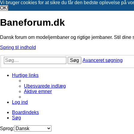
Vi bruger cookies for at sikre du får den bedste oplevelse på vo
OK!
Baneforum.dk
Dansk forum om modeljernbaner og rigtige jernbaner. Stil dine 
Spring til indhold
Søg
Avanceret søgning
Hurtige links
Ubesvarede indlæg
Aktive emner
Log ind
Boardindeks
Søg
Sprog: