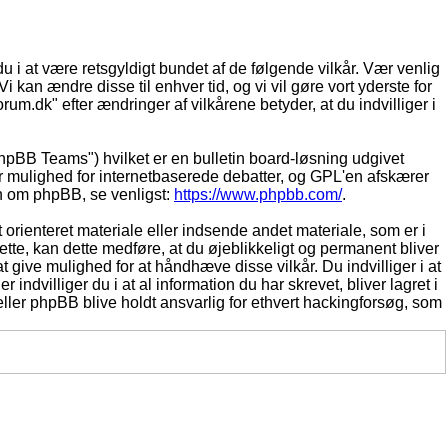
du i at være retsgyldigt bundet af de følgende vilkår. Vær venlig
Vi kan ændre disse til enhver tid, og vi vil gøre vort yderste for
rum.dk" efter ændringer af vilkårene betyder, at du indvilliger i
pBB Teams") hvilket er en bulletin board-løsning udgivet
r mulighed for internetbaserede debatter, og GPL'en afskærer
ion om phpBB, se venligst:
https://www.phpbb.com/
.
 orienteret materiale eller indsende andet materiale, som er i
dette, kan dette medføre, at du øjeblikkeligt og permanent bliver
 give mulighed for at håndhæve disse vilkår. Du indvilliger i at
 indvilliger du i at al information du har skrevet, bliver lagret i
ller phpBB blive holdt ansvarlig for ethvert hackingforsøg, som