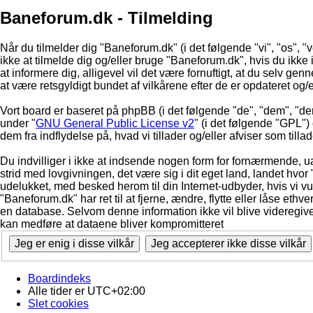
Baneforum.dk - Tilmelding
Når du tilmelder dig "Baneforum.dk" (i det følgende "vi", "os", "
ikke at tilmelde dig og/eller bruge "Baneforum.dk", hvis du ikke in
at informere dig, alligevel vil det være fornuftigt, at du selv ge
at være retsgyldigt bundet af vilkårene efter de er opdateret og/
Vort board er baseret på phpBB (i det følgende "de", "dem", "d
under "
GNU General Public License v2
" (i det følgende "GPL"
dem fra indflydelse på, hvad vi tillader og/eller afviser som till
Du indvilliger i ikke at indsende nogen form for fornærmende, ua
strid med lovgivningen, det være sig i dit eget land, landet hvor
udelukket, med besked herom til din Internet-udbyder, hvis vi vur
"Baneforum.dk" har ret til at fjerne, ændre, flytte eller låse ethve
en database. Selvom denne information ikke vil blive videregive
kan medføre at dataene bliver kompromitteret
Boardindeks
Alle tider er
UTC+02:00
Slet cookies