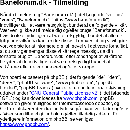
Baneforum.dk - Tilmelding
Når du tilmelder dig "Baneforum.dk" (i det følgende "vi", "os",
"vores", "Baneforum.dk", "https://www.baneforum.dk"),
indvilliger du i at være retsgyldigt bundet af de følgende vilkår.
Vær venlig ikke at tilmelde dig og/eller bruge "Baneforum.dk",
hvis du ikke indvilliger i at være retsgyldigt bundet af alle de
følgende vilkår. Vi kan ændre disse til enhver tid, og vi vil gøre
vort yderste for at informere dig, alligevel vil det være fornuftigt,
at du selv gennemgår disse vilkår regelmæssigt, da din
fortsatte brug af "Baneforum.dk" efter ændringer af vilkårene
betyder, at du indvilliger i at være retsgyldigt bundet af
vilkårene efter de er opdateret og/eller skærpet.
Vort board er baseret på phpBB (i det følgende "de", "dem",
"deres", "phpBB software", "www.phpbb.com", "phpBB
Limited", "phpBB Teams") hvilket er en bulletin board-løsning
udgivet under "
GNU General Public License v2
" (i det følgende
"GPL") og kan downloades fra
www.phpbb.com
. phpBB
softwaren giver mulighed for internetbaserede debatter, og
GPL'en afskærer dem fra indflydelse på, hvad vi tillader og/eller
afviser som tilladeligt indhold og/eller tilladelig adfærd. For
yderligere information om phpBB, se venligst:
https://www.phpbb.com/
.