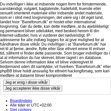
Du indvilliger i ikke at indsende nogen form for fornærmende,
uanstændigt, vulgært, bagtalende, hadefuldt, truende eller
sexuelt orienteret materiale eller indsende andet materiale,
som er i strid med lovgivningen, det være sig i dit eget land,
landet hvor "Baneforum.dk" er hostet eller international
lovgivning. Gør du dette, kan dette medføre, at du øjeblikkeligt
og permanent bliver udelukket, med besked herom til din
Internet-udbyder, hvis vi vurderer det nødvendigt. IP-
adresserne for alle indlæg logges for at give mulighed for at
håndhæve disse vilkår. Du indvilliger i at "Baneforum.dk" har
ret til at fjerne, ændre, flytte eller låse ethvert emne til enhver
tid, såfremt vi finder dette passende. Som bruger indvilliger du i
at al information du har skrevet, bliver lagret i en database.
Selvom denne information ikke vil blive videregivet til
tredjemand uden dit samtykke, vil hverken "Baneforum.dk" eller
phpBB blive holdt ansvarlig for ethvert hackingforsøg, som kan
medføre at dataene bliver kompromitteret
Boardindeks
Alle tider er
UTC+02:00
Slet cookies